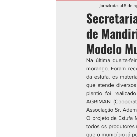
Categoria sem título
POLIC
jornalrotasul
5 de a
Secretari
de Mandiri
Modelo Mu
Na última quarta-fe
morango. Foram receb
da estufa, os mater
que atende diversos
plantio foi realiza
AGRIMAN (Cooperati
Associação Sr. Ademi
O projeto da Estufa 
todos os produtores 
que o município já p