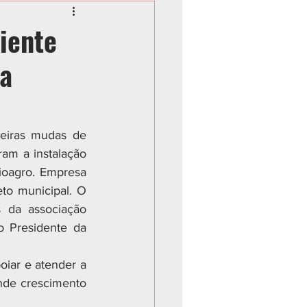
iente
fa
meiras mudas de 
am a instalação 
ioagro. Empresa 
to municipal. O 
 da associação 
 Presidente da 
iar e atender a 
nde crescimento 