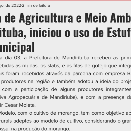
IAL
ESPORTE
CIDADES
POLÍTICA
go. de 2022
2 min de leitura
a de Agricultura e Meio Amb
tuba, iniciou o uso de Estu
nicipal
ira dia 03, a Prefeitura de Mandirituba recebeu as pri
idas as mudas, os slabs, e as fitas de gotejo que integr
iais foram recebidos através da parceria com empresa B
 produtores na região e também adotou a ideia do proje
do com a participação de alguns produtores integrantes
va Agropecuária de Mandiriuba), e com a presença do
r Cesar Moleta.
Modelo, com o cultivo de morango, tem como objetivo apo
rurais adeptos ao modelo de cultivo, considerando o gra
ossui na produção do morango.