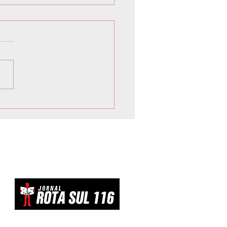
 inicia Campanha de
vacinação para crianças e
scentes