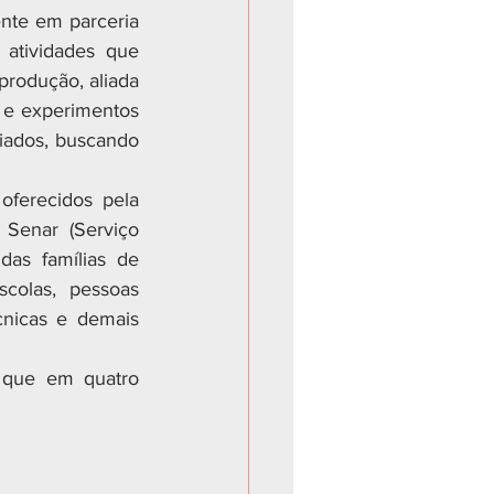
nte em parceria 
tividades que 
rodução, aliada 
 e experimentos 
iados, buscando 
ferecidos pela 
Senar (Serviço 
as famílias de 
colas, pessoas 
cnicas e demais 
 que em quatro 