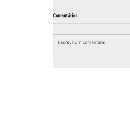
Comentários
Escreva um comentário
Vereadora acusa Tathiana
Guzella de xenofobia após fala
em sessão da Câmara de
Curitiba: “Volta para o Ceará”;
vídeo
Anuncie no Rota
Anuncie sua empresa conosco.
Peça um orçamento:
jornalrotasul@gmail.com
(41)99659-1045