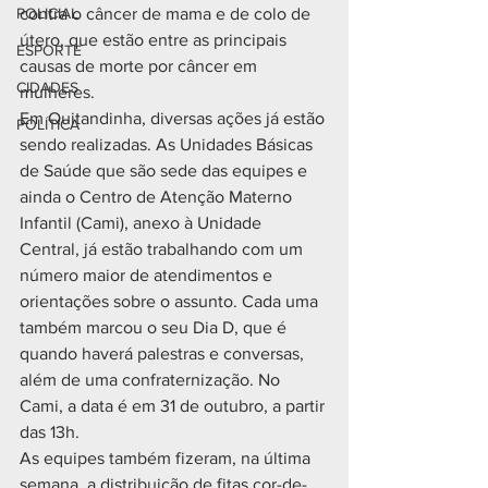
POLICIAL
contra o câncer de mama e de colo de 
útero, que estão entre as principais 
ESPORTE
causas de morte por câncer em 
CIDADES
mulheres.
Em Quitandinha, diversas ações já estão 
POLÍTICA
sendo realizadas. As Unidades Básicas 
de Saúde que são sede das equipes e 
ainda o Centro de Atenção Materno 
Infantil (Cami), anexo à Unidade 
Central, já estão trabalhando com um 
número maior de atendimentos e 
orientações sobre o assunto. Cada uma 
também marcou o seu Dia D, que é 
quando haverá palestras e conversas, 
além de uma confraternização. No 
Cami, a data é em 31 de outubro, a partir 
das 13h.
As equipes também fizeram, na última 
semana, a distribuição de fitas cor-de-