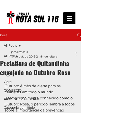
Post
All Posts
jornalrotasul
All Posts
17 de out. de 2019
2 min de leitura
Prefeitura de Quitandinha
De Olho na Estrada
engajada no Outubro Rosa
Turismo
Geral
Outubro é mês de alerta para as 
COMÉRCIO
mulheres em todo o mundo. 
Internacionalmente conhecido como o 
ARTISTA EM DESTAQUE
Outubro Rosa, o período lembra a todos 
Categoria sem título
sobre a importância da prevenção 