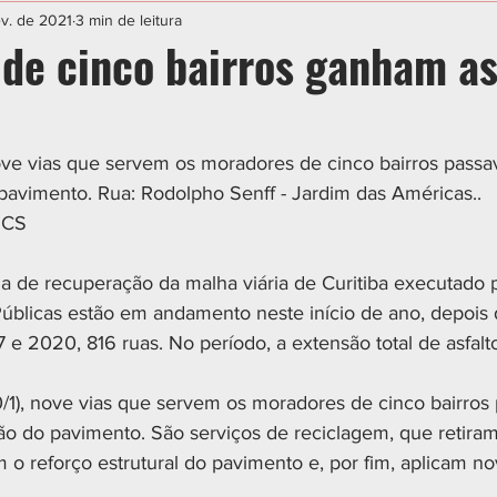
IAL
ESPORTE
CIDADES
POLÍTICA
ev. de 2021
3 min de leitura
 de cinco bairros ganham as
nove vias que servem os moradores de cinco bairros passa
 pavimento. Rua: Rodolpho Senff - Jardim das Américas..
MCS
 de recuperação da malha viária de Curitiba executado p
úblicas estão em andamento neste início de ano, depois 
7 e 2020, 816 ruas. No período, a extensão total de asfal
20/1), nove vias que servem os moradores de cinco bairros
ção do pavimento. São serviços de reciclagem, que retira
 o reforço estrutural do pavimento e, por fim, aplicam n