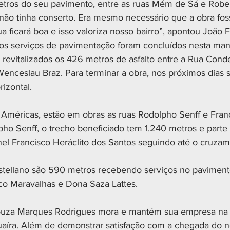
tros do seu pavimento, entre as ruas Mém de Sá e Rober
 não tinha conserto. Era mesmo necessário que a obra foss
a ficará boa e isso valoriza nosso bairro”, apontou João 
os serviços de pavimentação foram concluídos nesta man
m revitalizados os 426 metros de asfalto entre a Rua Cond
enceslau Braz. Para terminar a obra, nos próximos dias s
izontal. 
 Américas, estão em obras as ruas Rodolpho Senff e Fran
pho Senff, o trecho beneficiado tem 1.240 metros e parte
el Francisco Heráclito dos Santos seguindo até o cruza
tellano são 590 metros recebendo serviços no pavimento
sco Maravalhas e Dona Saza Lattes. 
Souza Marques Rodrigues mora e mantém sua empresa na 
aíra. Além de demonstrar satisfação com a chegada do nov