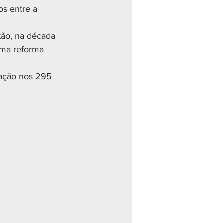
os entre a 
tão, na década 
uma reforma 
ação nos 295 