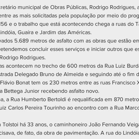
etário municipal de Obras Públicas, Rodrigo Rodrigues, 
ntre as mais solicitadas pela população por meio do pro
l 156 e o trabalho que está acontecendo chega a ruas do T
ndóia, Guaíra e Jardim das Américas.
ovados 5.689 metros de asfalto com as obras que estão 
tendemos concluir esses serviços e iniciar outros que e
Rodrigo Rodrigues.
as acontecem no trecho de 600 metros da Rua Luiz Burda
trada Delegado Bruno de Almeida e seguindo até o fim d
Flávio Bonat tem os 230 metros entre as ruas Francisco 
ta Bettega Junior recebendo asfalto novo. 
 a Rua Humberto Bertoldi é requalificada em 870 metros
iz Carlos Pereira Tourinho ao encontro com a Rua Marcos
 Tolstoi há 33 anos, o caminhoneiro João Fernando Veig
cisava, de fato, da obra de pavimentação. A rua do Lindói