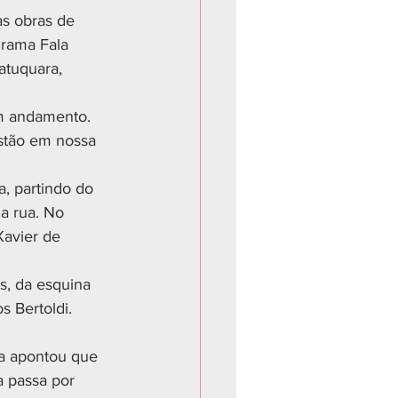
as obras de 
grama Fala 
atuquara, 
em andamento. 
stão em nossa 
, partindo do 
a rua. No 
Xavier de 
, da esquina 
 Bertoldi. 
a apontou que 
a passa por 