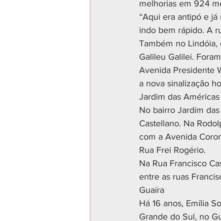
melhorias em 924 me
“Aqui era antipó e já
indo bem rápido. A ru
Também no Lindóia, 
Galileu Galilei. Fora
Avenida Presidente W
a nova sinalização hor
Jardim das Américas
No bairro Jardim das
Castellano. Na Rodol
com a Avenida Coron
Rua Frei Rogério. 
Na Rua Francisco Cas
entre as ruas Franci
Guaíra
Há 16 anos, Emília 
Grande do Sul, no Gu