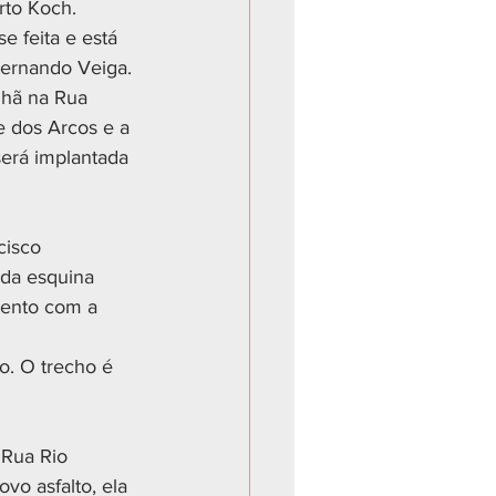
to Koch. 
e feita e está 
Fernando Veiga. 
hã na Rua 
e dos Arcos e a 
erá implantada 
cisco 
 da esquina 
mento com a 
. O trecho é 
Rua Rio 
o asfalto, ela 