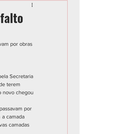
falto
vam por obras 
ela Secretaria 
de terem 
to novo chegou 
 passavam por 
m a camada 
ovas camadas 