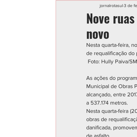
Categoria sem título
POLIC
jornalrotasul
3 de f
Nove ruas
novo
Nesta quarta-feira, 
de requalificação do
 Foto: Hully Paiva/S
As ações do programa
Municipal de Obras P
alcançado, entre 201
a 537.174 metros. 
Nesta quarta-feira (
obras de requalifica
danificada, promovem
de asfalto. 