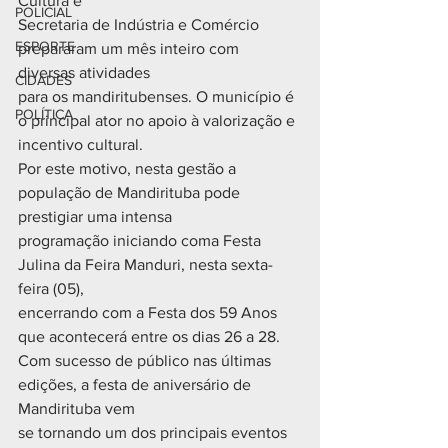
Cultura e
POLICIAL
Secretaria de Indústria e Comércio 
ESPORTE
prepararam um mês inteiro com 
diversas atividades
CIDADES
para os mandiritubenses. O município é 
POLÍTICA
o principal ator no apoio à valorização e
incentivo cultural.
Por este motivo, nesta gestão a 
população de Mandirituba pode 
prestigiar uma intensa
programação iniciando coma Festa 
Julina da Feira Manduri, nesta sexta-
feira (05),
encerrando com a Festa dos 59 Anos 
que acontecerá entre os dias 26 a 28.
Com sucesso de público nas últimas 
edições, a festa de aniversário de 
Mandirituba vem
se tornando um dos principais eventos 