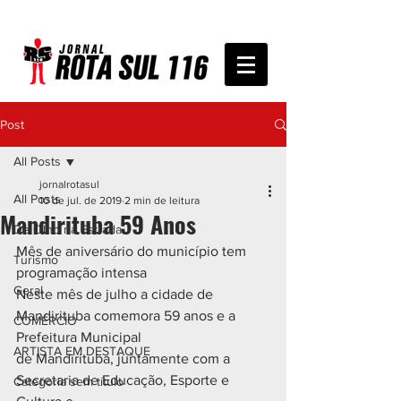
Post
All Posts
jornalrotasul
All Posts
10 de jul. de 2019
2 min de leitura
Mandirituba 59 Anos
De Olho na Estrada
Mês de aniversário do município tem 
Turismo
programação intensa
Geral
Neste mês de julho a cidade de 
Mandirituba comemora 59 anos e a 
COMÉRCIO
Prefeitura Municipal
ARTISTA EM DESTAQUE
de Mandirituba, juntamente com a 
Secretaria de Educação, Esporte e 
Categoria sem título