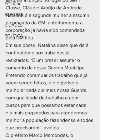
assume a função no lugar do GM 1ª 
POLICIAL
Classe, Cláudio Araújo de Andrade.
ESPORTE
Natalina é a segunda mulher a assumir 
o comando da GM, anteriormente a 
CIDADES
corporação já havia sido comandada 
POLÍTICA
pela GM Ilda.
Em sua posse, Natalina disse que dará 
continuidade aos trabalhos já 
realizados. “É um prazer assumir o 
comando da nossa Guarda Municipal. 
Pretendo continuar os trabalho que já 
veem sendo feitos, e o objetivo é 
melhorar cada dia mais nossa Guarda, 
com qualidade de trabalho e com 
cursos para que possamos estar cada 
dia mais preparados para atendermos 
melhor a população fazendense e todos 
que precisarem”, avaliou.
O prefeito Marco Marcondes, o 