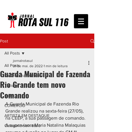
Post
All Posts
jornalrotasul
All Posts
31 de mai. de 2022
1 min de leitura
Guarda Municipal de Fazenda
De Olho na Estrada
Rio Grande tem novo
Turismo
Comando
Geral
A Guarda Municipal de Fazenda Rio 
COMÉRCIO
Grande realizou na sexta-feira (27/05), 
ARTISTA EM DESTAQUE
na CEEP, a sua passagem de comando. 
A supervisora Maria Natalina Malaquias 
Categoria sem título