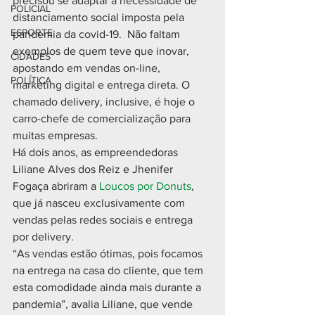
precisou se adaptar à necessidade de 
POLICIAL
distanciamento social imposta pela 
ESPORTE
pandemia da covid-19.  Não faltam 
exemplos de quem teve que inovar, 
CIDADES
apostando em vendas on-line, 
POLÍTICA
marketing digital e entrega direta. O 
chamado delivery, inclusive, é hoje o 
carro-chefe de comercialização para 
muitas empresas.
Há dois anos, as empreendedoras 
Liliane Alves dos Reiz e Jhenifer 
Fogaça abriram a 
Loucos por Donuts
, 
que já nasceu exclusivamente com 
vendas pelas redes sociais e entrega 
por delivery.
“As vendas estão ótimas, pois focamos 
na entrega na casa do cliente, que tem 
esta comodidade ainda mais durante a 
pandemia”, avalia Liliane, que vende 