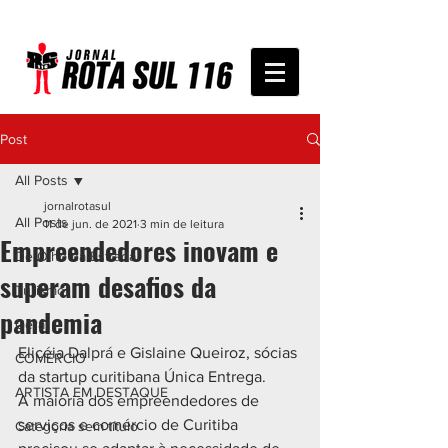
Post
All Posts
jornalrotasul
All Posts
11 de jun. de 2021
3 min de leitura
Empreendedores inovam e
De Olho na Estrada
superam desafios da
Turismo
pandemia
Geral
Elicéia Dalprá e Gislaine Queiroz, sócias 
COMÉRCIO
da startup curitibana Única Entrega.  
ARTISTA EM DESTAQUE
A maioria dos empreendedores de 
serviços e comércio de Curitiba 
Categoria sem título