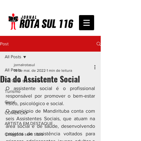
Post
All Posts
jornalrotasul
All Posts
19 de mai. de 2022
1 min de leitura
Dia do Assistente Social
De Olho na Estrada
O assistente social é o profissional 
Turismo
responsável por promover o bem-estar 
Geral
físico, psicológico e social.
O munícipio de Mandirituba conta com 
COMÉRCIO
seis Assistentes Sociais, que atuam na 
ARTISTA EM DESTAQUE
área social e de saúde, desenvolvendo 
projetos de assistência voltados para 
Categoria sem título