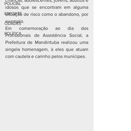
crianças, adolescentes, jovens, adultos e 
POLICIAL
idosos que se encontram em alguma 
ESPORTE
situação de risco como o abandono, por 
exemplo.
CIDADES
Em comemoração ao dia dos 
POLÍTICA
Profissionais de Assistência Social, a 
Prefeitura de Mandirituba realizou uma 
singela homenagem, à eles que atuam 
com cautela e carinho pelos munícipes.