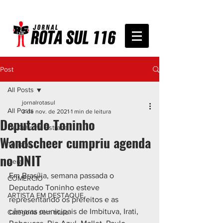
Post
All Posts
jornalrotasul
All Posts
3 de nov. de 2021
1 min de leitura
Deputado Toninho
De Olho na Estrada
Wandscheer cumpriu agenda
Turismo
no DNIT
Geral
Em Brasília, semana passada o 
COMÉRCIO
Deputado Toninho esteve 
ARTISTA EM DESTAQUE
representando os prefeitos e as 
câmaras municipais de Imbituva, Irati, 
Categoria sem título