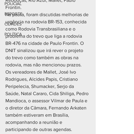
Rebouças, Rio Azul, Mallet, Paulo 
POLICIAL
Frontin. 
ESPORTE
Na pauta, foram discutidas melhorias de 
urgência na rodovia BR-153, conhecida 
CIDADES
como Rodovia Transbrasiliana e o 
POLÍTICA
problema do trevo que liga a rodovia 
BR-476 na cidade de Paulo Frontin. O 
DNIT sinalizou que irá rever o projeto 
do trevo como também as obras na 
rodovia, mas não mencionou prazos. 
Os vereadores de Mallet, José Ivo 
Rodrigues, Alcides Papis, Cristiano 
Peripelecia, Shumacker, Serjo da 
Saúde, Natal Cararo, Cida Shiliga, Pedro 
Mandioca, o assessor Vilmar de Paula e 
o diretor da Câmara, Fernando Arkaten 
também estiveram em Brasília, 
acompanhando a reunião e 
participando de outras agendas. 