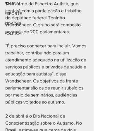
POLICIAL
Transtorno do Espectro Autista, que 
contará com a participação e trabalho 
ESPORTE
do deputado federal Toninho 
CIDADES
Wandscheer. O grupo será composto 
por mais de 200 parlamentares.
POLÍTICA
“É preciso conhecer para incluir. Vamos 
trabalhar, contribuindo para um 
atendimento adequado na utilização de 
serviços públicos e privados de saúde e 
educação para autistas”, disse 
Wandscheer. Os objetivos da frente 
parlamentar são os de reunir subsídios 
por meio de seminários, audiências 
públicas voltados ao autismo.
2 de abril é o Dia Nacional de 
Conscientização sobre o Autismo. No 
Brasil, estima-se que cerca de dois 