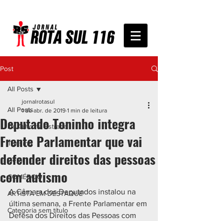
Post
All Posts
jornalrotasul
All Posts
1 de abr. de 2019
1 min de leitura
Deputado Toninho integra
De Olho na Estrada
Frente Parlamentar que vai
Turismo
defender direitos das pessoas
Geral
com autismo
COMÉRCIO
A Câmara dos Deputados instalou na 
ARTISTA EM DESTAQUE
última semana, a Frente Parlamentar em 
Categoria sem título
Defesa dos Direitos das Pessoas com 