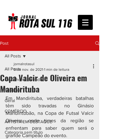
Post
All Posts
jornalrotasul
All Posts
5 de nov. de 2021
1 min de leitura
Copa Valcir de Oliveira em
De Olho na Estrada
Mandirituba
Turismo
Em Mandirituba, verdadeiras batalhas 
Geral
têm sido travadas no Ginásio 
COMÉRCIO
Mandiritubão, na Copa de Futsal Valcir 
Oliveira, onde times da região se 
ARTISTA EM DESTAQUE
enfrentam para saber quem será o 
Categoria sem título
grande Campeão do evento. 