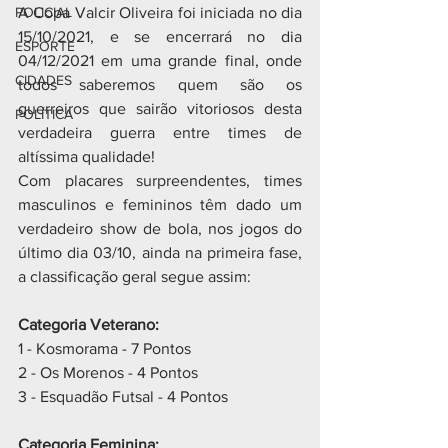
POLICIAL
A Copa Valcir Oliveira foi iniciada no dia 
15/10/2021, e se encerrará no dia 
ESPORTE
04/12/2021 em uma grande final, onde 
CIDADES
todos saberemos quem são os 
guerreiros que sairão vitoriosos desta 
POLÍTICA
verdadeira guerra entre times de 
altíssima qualidade! 
Com placares surpreendentes, times 
masculinos e femininos têm dado um 
verdadeiro show de bola, nos jogos do 
último dia 03/10, ainda na primeira fase, 
a classificação geral segue assim:
Categoria Veterano:
1 - Kosmorama - 7 Pontos
2 - Os Morenos - 4 Pontos
3 - Esquadão Futsal - 4 Pontos
Categoria Feminina: