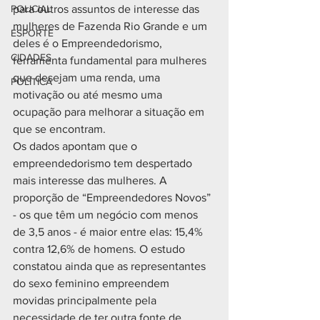
POLICIAL
para outros assuntos de interesse das 
mulheres de Fazenda Rio Grande e um 
ESPORTE
deles é o Empreendedorismo, 
CIDADES
ferramenta fundamental para mulheres 
que desejam uma renda, uma 
POLÍTICA
motivação ou até mesmo uma 
ocupação para melhorar a situação em 
que se encontram.
Os dados apontam que o 
empreendedorismo tem despertado 
mais interesse das mulheres. A 
proporção de “Empreendedores Novos” 
- os que têm um negócio com menos 
de 3,5 anos - é maior entre elas: 15,4% 
contra 12,6% de homens. O estudo 
constatou ainda que as representantes 
do sexo feminino empreendem 
movidas principalmente pela 
necessidade de ter outra fonte de 