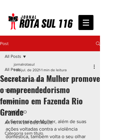
Post
All Posts
jornalrotasul
All Posts
1 de jul. de 2021
1 min de leitura
Secretaria da Mulher promove
De Olho na Estrada
o empreendedorismo
Turismo
feminino em Fazenda Rio
Geral
Grande
COMÉRCIO
A Secretaria da Mulher, além de suas 
ARTISTA EM DESTAQUE
ações voltadas contra a violência 
Categoria sem título
doméstica, também volta o seu olhar 