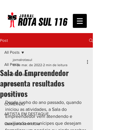
Post
All Posts
jornalrotasul
All Posts
17 de mar. de 2022
2 min de leitura
Sala do Empreendedor
De Olho na Estrada
apresenta resultados
Turismo
positivos
Geral
Desde junho do ano passado, quando 
COMÉRCIO
iniciou as atividades, a Sala do 
ARTISTA EM DESTAQUE
Empreendedor vem atendendo e 
auxiliando os munícipes que desejam 
Categoria sem título