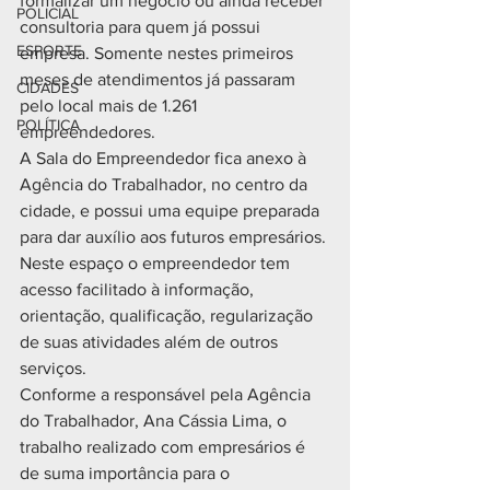
formalizar um negócio ou ainda receber 
POLICIAL
consultoria para quem já possui 
ESPORTE
empresa. Somente nestes primeiros 
meses de atendimentos já passaram 
CIDADES
pelo local mais de 1.261 
POLÍTICA
empreendedores. 
A Sala do Empreendedor fica anexo à 
Agência do Trabalhador, no centro da 
cidade, e possui uma equipe preparada 
para dar auxílio aos futuros empresários. 
Neste espaço o empreendedor tem 
acesso facilitado à informação, 
orientação, qualificação, regularização 
de suas atividades além de outros 
serviços.
Conforme a responsável pela Agência 
do Trabalhador, Ana Cássia Lima, o 
trabalho realizado com empresários é 
de suma importância para o 