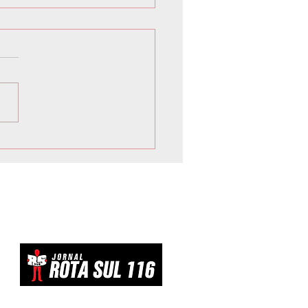
lto avalia resposta
losa ao tarifaço dos EUA
evitar ‘dar um tiro no pé’