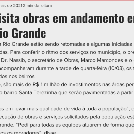
IAL
ESPORTE
CIDADES
POLÍTICA
mar. de 2021
2 min de leitura
visita obras em andamento 
io Grande
 Rio Grande estão sendo retomadas e algumas iniciadas
as. Para conferir o ritmo dos serviços no município, o pre
Dr. Nassib, o secretário de Obras, Marco Marcondes e o d
acompanharam durante a tarde de quarta-feira (10/03), os 
os nos bairros.
, são mais de R$ 1 milhão de investimentos nas áreas per
do bairro Santa Terezinha que serão pavimentadas a partir
 em levar mais qualidade de vida à toda a população”, 
xecução de obras e serviços solicitados pela população e
rande. “Pedi para todas as equipes atuarem de forma qu
dos os moradores”, disse.