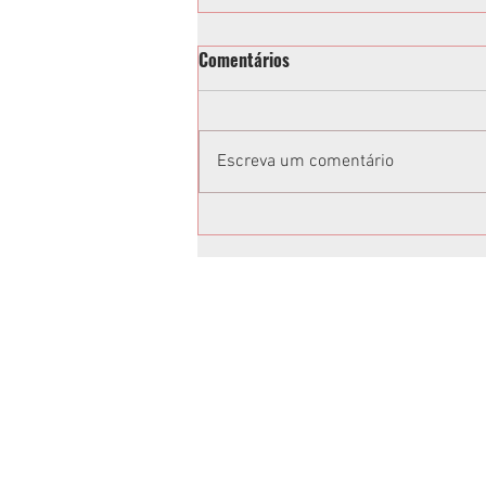
Comentários
Escreva um comentário
Toninho e Alisson Wandscheer
têm candidaturas confirmadas
em Convenção da Federação
União Progressista
Anuncie no Rota
Anuncie sua empresa conosco.
Peça um orçamento:
jornalrotasul@gmail.com