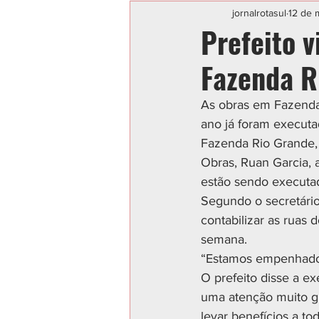
Categoria sem título
POLIC
jornalrotasul
12 de 
Prefeito 
Fazenda R
As obras em Fazenda
ano já foram executad
Fazenda Rio Grande, 
Obras, Ruan Garcia, 
estão sendo executad
Segundo o secretário
contabilizar as ruas 
semana.
“Estamos empenhados
O prefeito disse a e
uma atenção muito g
levar benefícios a to