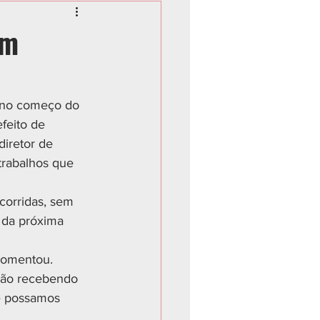
em
 no começo do 
feito de 
iretor de 
trabalhos que 
corridas, sem 
 da próxima 
comentou.
stão recebendo 
e possamos 