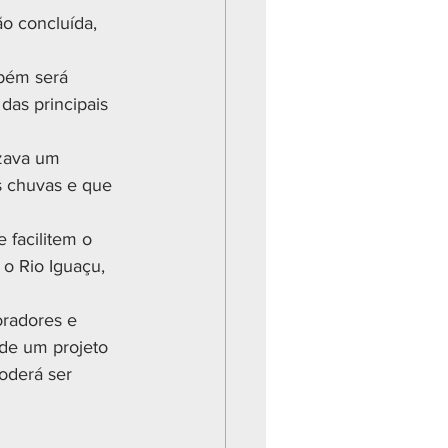
ão concluída, 
bém será 
das principais 
zava um 
s chuvas e que 
 facilitem o 
o Rio Iguaçu, 
oradores e 
 de um projeto 
oderá ser 