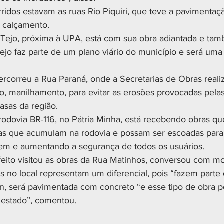
rridos estavam as ruas Rio Piquiri, que teve a pavimentaç
 calçamento.
 Tejo, próxima à UPA, está com sua obra adiantada e tam
jo faz parte de um plano viário do município e será uma 
rcorreu a Rua Paraná, onde a Secretarias de Obras reali
o, manilhamento, para evitar as erosões provocadas pela
asas da região.
rodovia BR-116, no Pátria Minha, está recebendo obras que
s que acumulam na rodovia e possam ser escoadas para 
em e aumentando a segurança de todos os usuários.
refeito visitou as obras da Rua Matinhos, conversou com m
s no local representam um diferencial, pois “fazem parte
n, será pavimentada com concreto “e esse tipo de obra p
 estado”, comentou.