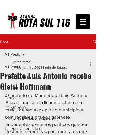
Post
All Posts
jornalrotasul
All Posts
17 de jun. de 2021
1 min de leitura
Prefeito Luis Antonio recebe
De Olho na Estrada
Gleisi Hoffmann
Turismo
O prefeito de Mandirituba Luis Antonio 
Geral
Biscaia tem se dedicado bastante em 
COMÉRCIO
busca de recursos para o município e 
tem recebido em seu gabinete 
ARTISTA EM DESTAQUE
importantes parceiros políticos que tem 
Categoria sem título
destinado emendas parlamentares que 