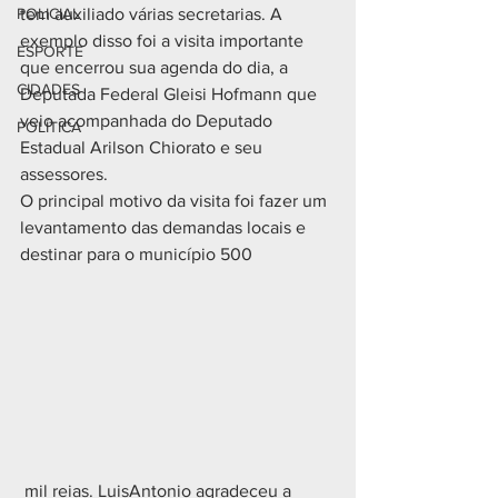
POLICIAL
tem auxiliado várias secretarias. A 
exemplo disso foi a visita importante 
ESPORTE
que encerrou sua agenda do dia, a 
CIDADES
Deputada Federal Gleisi Hofmann que 
veio acompanhada do Deputado  
POLÍTICA
Estadual Arilson Chiorato e seu 
assessores.
O principal motivo da visita foi fazer um 
levantamento das demandas locais e 
destinar para o município 500
 mil reias. LuisAntonio agradeceu a 