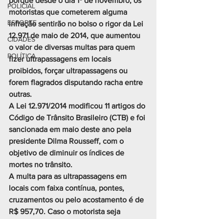
porque desde o dia 1º de novembro, os 
POLICIAL
motoristas que cometerem alguma 
ESPORTE
infração sentirão no bolso o rigor da Lei 
12.971 de maio de 2014, que aumentou 
CIDADES
o valor de diversas multas para quem 
POLÍTICA
fizer ultrapassagens em locais 
proibidos, forçar ultrapassagens ou 
forem flagrados disputando racha entre 
outras.
A Lei 12.971/2014 modificou 11 artigos do 
Código de Trânsito Brasileiro (CTB) e foi 
sancionada em maio deste ano pela 
presidente Dilma Rousseff, com o 
objetivo de diminuir os índices de 
mortes no trânsito.
A multa para as ultrapassagens em 
locais com faixa contínua, pontes, 
cruzamentos ou pelo acostamento é de 
R$ 957,70. Caso o motorista seja 