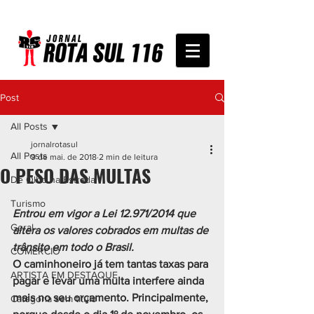
Post
All Posts
jornalrotasul
All Posts
9 de mai. de 2018
2 min de leitura
O PESO DAS MULTAS
De Olho na Estrada
Turismo
Entrou em vigor a Lei 12.971/2014 que 
Geral
altera os valores cobrados em multas de 
trânsito em todo o Brasil.
COMÉRCIO
O caminhoneiro já tem tantas taxas para 
ARTISTA EM DESTAQUE
pagar e levar uma multa interfere ainda 
mais no seu orçamento. Principalmente, 
Categoria sem título