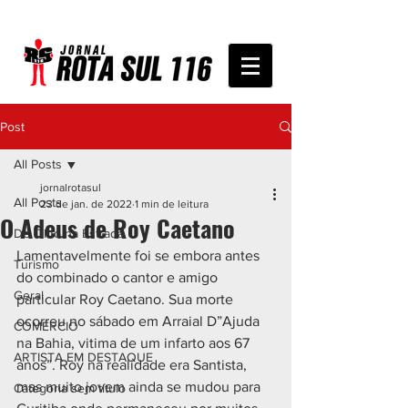
Post
All Posts
jornalrotasul
All Posts
23 de jan. de 2022
1 min de leitura
O Adeus de Roy Caetano
De Olho na Estrada
Lamentavelmente foi se embora antes 
Turismo
do combinado o cantor e amigo 
Geral
particular Roy Caetano. Sua morte 
ocorreu no sábado em Arraial D”Ajuda 
COMÉRCIO
na Bahia, vitima de um infarto aos 67 
ARTISTA EM DESTAQUE
anos”. Roy na realidade era Santista, 
mas muito jovem ainda se mudou para 
Categoria sem título