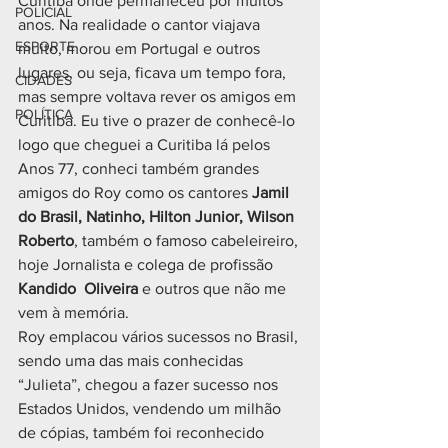
Curitiba onde permaneceu por muitos 
POLICIAL
anos. Na realidade o cantor viajava 
ESPORTE
muito, morou em Portugal e outros 
lugares, ou seja, ficava um tempo fora, 
CIDADES
mas sempre voltava rever os amigos em 
POLÍTICA
Curitiba. Eu tive o prazer de conhecê-lo 
logo que cheguei a Curitiba lá pelos 
Anos 77, conheci também grandes 
amigos do Roy como os cantores 
Jamil 
do Brasil, Natinho, Hilton Junior, Wilson 
Roberto
, também o famoso cabeleireiro, 
hoje Jornalista e colega de profissão 
Kandido  Oliveira
 e outros que não me 
vem à memória.
Roy emplacou vários sucessos no Brasil, 
sendo uma das mais conhecidas 
“Julieta”, chegou a fazer sucesso nos 
Estados Unidos, vendendo um milhão 
de cópias, também foi reconhecido 