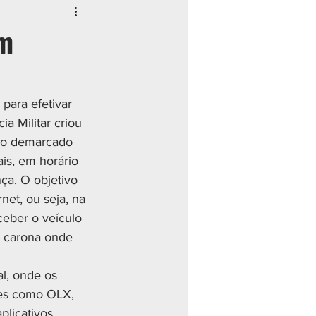
em
para efetivar 
ia Militar criou 
aço demarcado 
is, em horário 
a. O objetivo 
net, ou seja, na 
eber o veículo 
e carona onde 
.
l, onde os 
tes como OLX, 
plicativos 