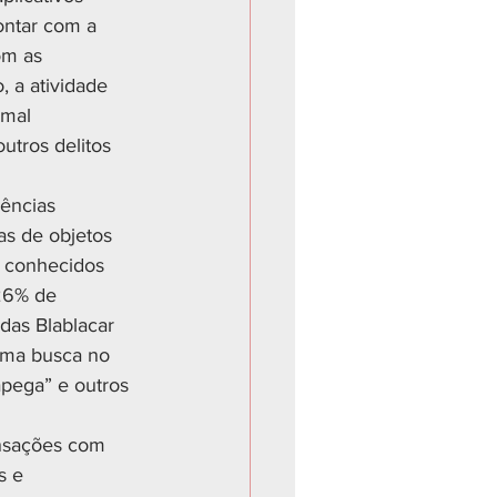
ntar com a 
om as 
 a atividade 
mal 
utros delitos 
ências 
s de objetos 
s conhecidos 
26% de 
das Blablacar 
Uma busca no 
pega” e outros 
ansações com 
s e 