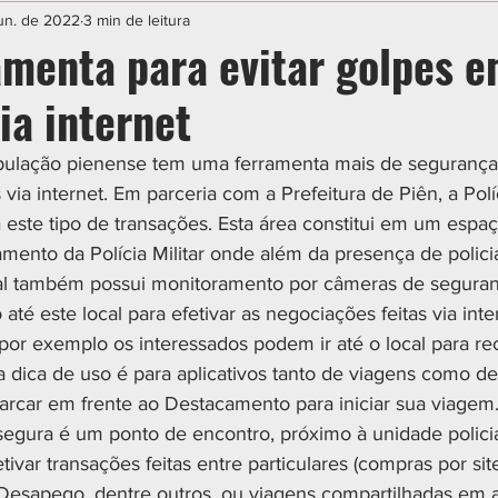
IAL
ESPORTE
CIDADES
POLÍTICA
jun. de 2022
3 min de leitura
amenta para evitar golpes 
ia internet
opulação pienense tem uma ferramenta mais de segurança 
via internet. Em parceria com a Prefeitura de Piên, a Políc
 este tipo de transações. Esta área constitui em um esp
mento da Polícia Militar onde além da presença de policia
al também possui monitoramento por câmeras de seguranç
até este local para efetivar as negociações feitas via inter
or exemplo os interessados podem ir até o local para rec
 dica de uso é para aplicativos tanto de viagens como d
rcar em frente ao Destacamento para iniciar sua viagem
segura é um ponto de encontro, próximo à unidade policia
ivar transações feitas entre particulares (compras por si
 Desapego, dentre outros, ou viagens compartilhadas em a