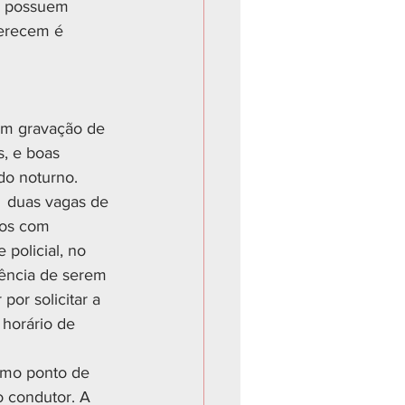
o possuem 
ferecem é 
om gravação de 
, e boas 
o noturno. 
  duas vagas de 
uos com 
 policial, no 
ência de serem 
or solicitar a 
 horário de 
como ponto de 
 condutor. A 