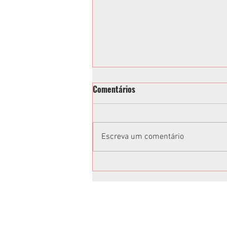
Comentários
Escreva um comentário
Vereadora acusa Tathiana
Guzella de xenofobia após fala
em sessão da Câmara de
Curitiba: “Volta para o Ceará”;
vídeo