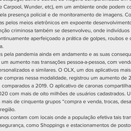
e Carpool, Wunder, etc), em um ambiente onde podem co
ela presença policial e de monitoramento de imagens. C
das pelos meios eletrônicos em expoente desenvolvimento,
nção criminosa também se desenvolveu, onde indivíduos 
ntinuamente aperfeiçoado a prática de golpes, roubos e o
a.
tas pela pandemia ainda em andamento e as suas consequ
a um aumento nas transações pessoa-a-pessoa, com venda
personalizados e similares. O OLX, um dos aplicativos mai
de compras nessa modalidade, registrou um aumento de 
comparados a 2019. O aplicativo de caronas compartilha
020 com mais de oito milhões de usuários cadastrados. 
 mais de cinquenta grupos “compra e venda, trocas, desa
região.
nos contam com locais onde a população efetiva tais tr
segurança, como Shoppings e estacionamentos de posto