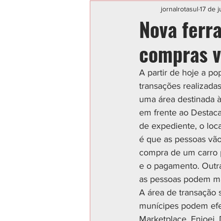
Categoria sem título
POLIC
jornalrotasul
17 de 
Nova ferr
compras v
A partir de hoje a p
transações realizadas 
uma área destinada à
em frente ao Destaca
de expediente, o loc
é que as pessoas vão 
compra de um carro p
e o pagamento. Outra
as pessoas podem ma
A área de transação 
munícipes podem efet
Marketplace, Enjoei,