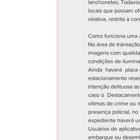
lanchonetes; Todavi
locais que possam ofe
relativa, restrita à 
Como funciona uma á
Na área de transaçã
imagens com qualidad
condições de ilumin
Ainda  haverá  placa
estacionamento reser
intenção delituosa as
caso o  Destacament
vítimas de crime ou 
presença policial, n
expediente haverá um 
Usuários de aplicati
embarque ou desemba