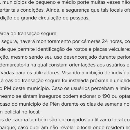
a, municípios de pequeno e médio porte muitas vezes nã
rtar tais condições. Ainda, a segurança que tais locais o
condição de grande circulação de pessoas.
rea de transação segura
o segura, haverá monitoramento por câmeras 24 horas, c
e que permite identificação de rostos e placas veiculares
ação, mesmo sendo seu uso desencorajado durante períod
 demarcatória na qual constam orientações aos usuários e
vadas para os utilizadores. Visando a inibição de indivíd
 áreas de transação segura foi instalada próxima a unidade
o PM deste município. Caso os usuários percebam a imin
mesmo se sintam inseguros podem acionar o 190 ou optar p
o caso do município de Piên durante os dias de semana no
policial no local.
vos de carona também são encorajados a utilizar o local 
rque, caso queiram não revelar o local onde residem ao