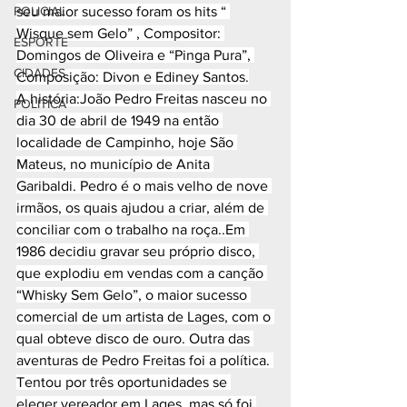
POLICIAL
seu maior sucesso foram os hits “ 
Wisque sem Gelo” , Compositor: 
ESPORTE
Domingos de Oliveira e “Pinga Pura”, 
CIDADES
Composição: Divon e Ediney Santos.
A história:João Pedro Freitas nasceu no 
POLÍTICA
dia 30 de abril de 1949 na então 
localidade de Campinho, hoje São 
Mateus, no município de Anita 
Garibaldi. Pedro é o mais velho de nove 
irmãos, os quais ajudou a criar, além de 
conciliar com o trabalho na roça..Em 
1986 decidiu gravar seu próprio disco, 
que explodiu em vendas com a canção 
“Whisky Sem Gelo”, o maior sucesso 
comercial de um artista de Lages, com o 
qual obteve disco de ouro. Outra das 
aventuras de Pedro Freitas foi a política. 
Tentou por três oportunidades se 
eleger vereador em Lages, mas só foi 