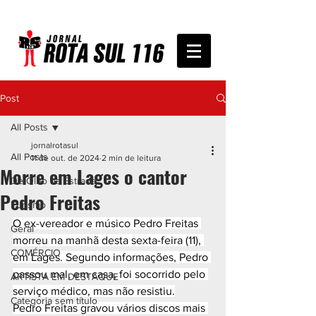
Post
All Posts
jornalrotasul
All Posts
11 de out. de 2024
2 min de leitura
Morre em Lages o cantor
De Olho na Estrada
Pedro Freitas
Turismo
O ex-vereador e músico Pedro Freitas 
Geral
morreu na manhã desta sexta-feira (11), 
COMÉRCIO
em Lages. Segundo informações, Pedro 
passou mal, em casa, foi socorrido pelo 
ARTISTA EM DESTAQUE
serviço médico, mas não resistiu.
Categoria sem título
Pedro Freitas gravou vários discos mais 