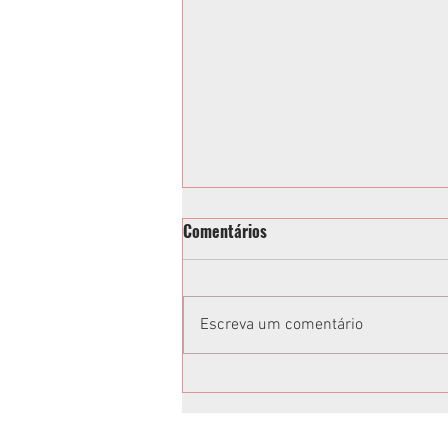
Comentários
Escreva um comentário
Vereadora acusa Tathiana
Guzella de xenofobia após fala
em sessão da Câmara de