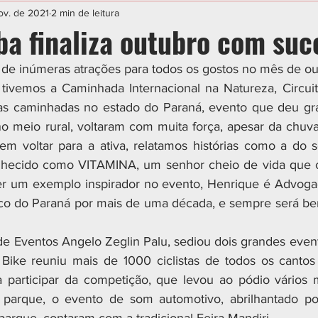
IAL
ESPORTE
CIDADES
POLÍTICA
ov. de 2021
2 min de leitura
ba finaliza outubro com suc
o de inúmeras atrações para todos os gostos no mês de ou
tivemos a Caminhada Internacional na Natureza, Circuit
 as caminhadas no estado do Paraná, evento que deu gra
 no meio rural, voltaram com muita força, apesar da chuv
em voltar para a ativa, relatamos histórias como a do 
nhecido como VITAMINA, um senhor cheio de vida que co
 um exemplo inspirador no evento, Henrique é Advogado
ico do Paraná por mais de uma década, e sempre será be
e Eventos Angelo Zeglin Palu, sediou dois grandes event
Bike reuniu mais de 1000 ciclistas de todos os cantos 
 participar da competição, que levou ao pódio vários m
arque, o evento de som automotivo, abrilhantado por