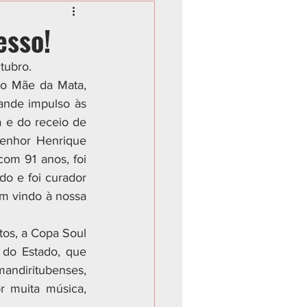
esso!
tubro.
o Mãe da Mata, 
nde impulso às 
a e do receio de 
senhor Henrique 
m 91 anos, foi 
 e foi curador 
m vindo à nossa 
os, a Copa Soul 
do Estado, que 
andiritubenses, 
 muita música, 