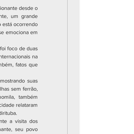
cionante desde o 
te, um grande 
 está ocorrendo 
 se emociona em 
oi foco de duas 
ernacionais na 
mbém, fatos que 
mostrando suas 
has sem ferrão, 
momila, também 
idade relataram 
rituba.
e a visita dos 
ante, seu povo 