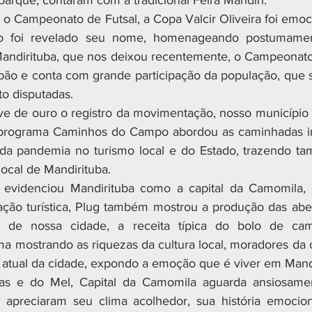
parque, contaram com a tradicional Feira Mandiri.
do o Campeonato de Futsal, a Copa Valcir Oliveira foi emo
do foi revelado seu nome, homenageando postumamen
Mandirituba, que nos deixou recentemente, o Campeonato
ubão e conta com grande participação da população, que
to disputadas.
e de ouro o registro da movimentação, nosso município f
programa Caminhos do Campo abordou as caminhadas int
 da pandemia no turismo local e do Estado, trazendo ta
local de Mandirituba.
evidenciou Mandirituba como a capital da Camomila, 
ção turística, Plug também mostrou a produção das abel
de de nossa cidade, a receita típica do bolo de ca
ma mostrando as riquezas da cultura local, moradores da c
 atual da cidade, expondo a emoção que é viver em Mandi
s e do Mel, Capital da Camomila aguarda ansiosament
e apreciaram seu clima acolhedor, sua história emocion