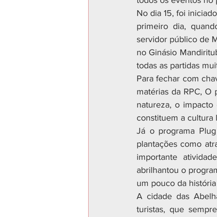
todos os eventos no 
No dia 15, foi inicia
primeiro dia, quan
servidor público de 
no Ginásio Mandirit
todas as partidas mui
Para fechar com chav
matérias da RPC, O 
natureza, o impacto
constituem a cultura 
Já o programa Plug 
plantações como atra
importante ativida
abrilhantou o progra
um pouco da história
A cidade das Abelha
turistas, que sempr