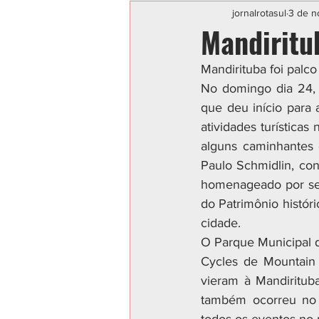
Categoria sem título
POLIC
jornalrotasul
3 de n
Mandiritu
Mandirituba foi palc
No domingo dia 24, 
que deu início para
atividades turísticas
alguns caminhantes 
Paulo Schmidlin, co
homenageado por ser
do Patrimônio histór
cidade.
O Parque Municipal d
Cycles de Mountain 
vieram à Mandirituba
também ocorreu no p