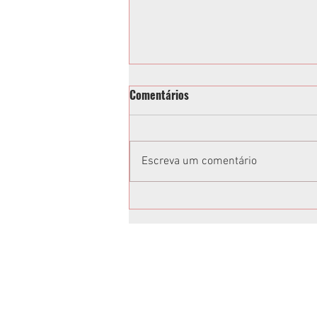
Comentários
Escreva um comentário
Paraná Pay vai beneficiar
contribuintes e fomentar o
turismo regional
Anuncie no Rota