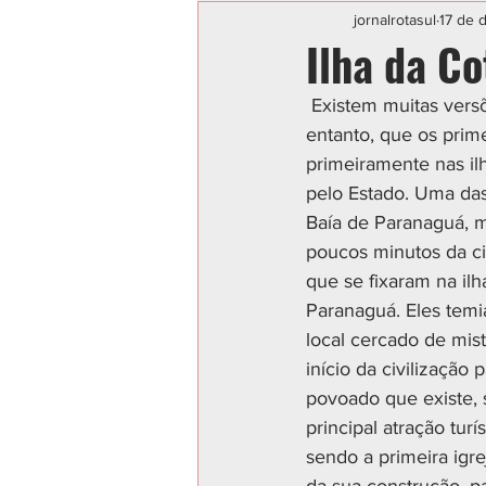
Categoria sem título
POLIC
jornalrotasul
17 de 
Ilha da Co
 Existem muitas versões sobre a colonização do Paraná pelos portugueses. Sabe-se, no 
entanto, que os prime
primeiramente nas il
pelo Estado. Uma das
Baía de Paranaguá, ma
poucos minutos da ci
que se fixaram na il
Paranaguá. Eles temia
local cercado de mist
início da civilização
povoado que existe, 
principal atração tur
sendo a primeira igre