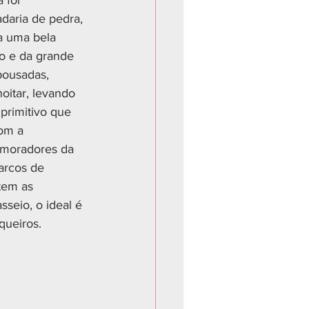
 foi 
daria de pedra, 
a uma bela 
co e da grande 
pousadas, 
noitar, levando 
rimitivo que 
com a 
s moradores da 
arcos de 
tem as 
seio, o ideal é 
queiros. 