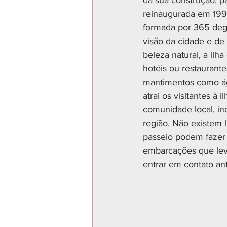
da sua construção, pa
reinaugurada em 1993
formada por 365 degr
visão da cidade e de 
beleza natural, a ilh
hotéis ou restaurantes
mantimentos como ág
atrai os visitantes à
comunidade local, inc
região. Não existem l
passeio podem fazer
embarcações que leva
entrar em contato an