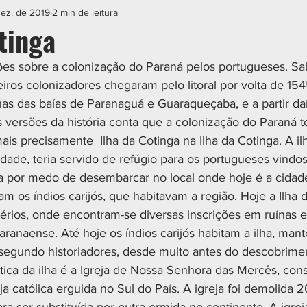
IAL
ESPORTE
CIDADES
POLÍTICA
dez. de 2019
2 min de leitura
tinga
iros colonizadores chegaram pelo litoral por volta de 154
has das baías de Paranaguá e Guaraqueçaba, e a partir da
 versões da história conta que a colonização do Paraná te
is precisamente  Ilha da Cotinga na Ilha da Cotinga. A ilh
dade, teria servido de refúgio para os portugueses vindos
ha por medo de desembarcar no local onde hoje é a cidad
m os índios carijós, que habitavam a região. Hoje a Ilha 
érios, onde encontram-se diversas inscrições em ruínas e 
 paranaense. Até hoje os índios carijós habitam a ilha, ma
segundo historiadores, desde muito antes do descobriment
ística da ilha é a Igreja de Nossa Senhora das Mercês, con
ja católica erguida no Sul do País. A igreja foi demolida 