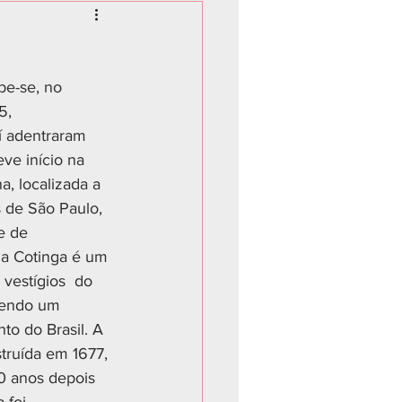
5, 
í adentraram 
ve início na 
a, localizada a 
 de São Paulo, 
e de 
da Cotinga é um 
vestígios  do 
ntendo um 
o do Brasil. A 
struída em 1677, 
20 anos depois 