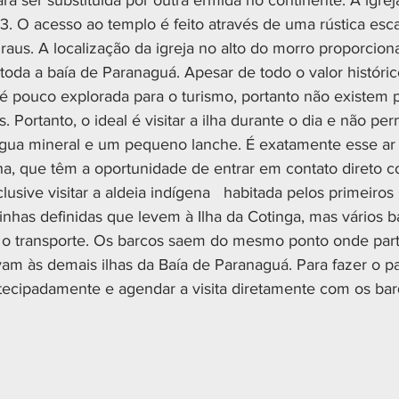
ra ser substituída por outra ermida no continente. A igreja
. O acesso ao templo é feito através de uma rústica esca
aus. A localização da igreja no alto do morro proporcion
toda a baía de Paranaguá. Apesar de todo o valor históri
a é pouco explorada para o turismo, portanto não existem 
. Portanto, o ideal é visitar a ilha durante o dia e não per
ua mineral e um pequeno lanche. É exatamente esse ar p
 ilha, que têm a oportunidade de entrar em contato direto 
lusive visitar a aldeia indígena   habitada pelos primeiro
inhas definidas que levem à Ilha da Cotinga, mas vários b
 o transporte. Os barcos saem do mesmo ponto onde par
m às demais ilhas da Baía de Paranaguá. Para fazer o pas
tecipadamente e agendar a visita diretamente com os bar