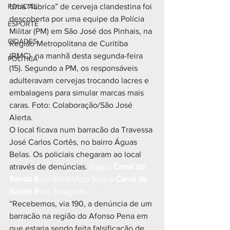
POLICIAL
Uma “fábrica” de cerveja clandestina foi 
descoberta por uma equipe da Polícia 
ESPORTE
Militar (PM) em São José dos Pinhais, na 
CIDADES
Região Metropolitana de Curitiba 
(RMC), na manhã desta segunda-feira 
POLÍTICA
(15). Segundo a PM, os responsáveis 
adulteravam cervejas trocando lacres e 
embalagens para simular marcas mais 
caras. Foto: Colaboração/São José 
Alerta.
O local ficava num barracão da Travessa 
José Carlos Cortês, no bairro Águas 
Belas. Os policiais chegaram ao local 
através de denúncias.
 Siga o 
Canal da 
Banda B
 no WhatsApp
 Siga o 
Canal da 
Banda B
 no Telegram
“Recebemos, via 190, a denúncia de um 
barracão na região do Afonso Pena em 
que estaria sendo feita falsificação de 