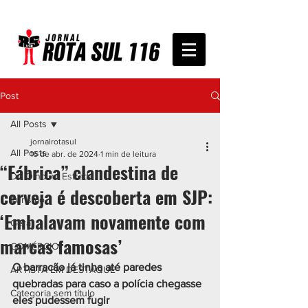
Post
All Posts
jornalrotasul
All Posts
16 de abr. de 2024
1 min de leitura
“Fábrica” clandestina de
De Olho na Estrada
cerveja é descoberta em SJP:
Turismo
‘Embalavam novamente com
Geral
marcas famosas’
COMÉRCIO
O barracão já tinha até paredes 
ARTISTA EM DESTAQUE
quebradas para caso a polícia chegasse 
Categoria sem título
eles pudessem fugir