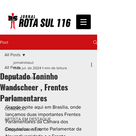
Post
All Posts
jornalrotasul
All Posts
11 de jul. de 2024
1 min de leitura
Deputado Toninho
De Olho na Estrada
Wandscheer , Frentes
Turismo
Parlamentares
Geral
Grande noite aqui em Brasília, onde 
COMÉRCIO
lançamos duas importantes Frentes 
ARTISTA EM DESTAQUE
Parlamentares da Câmara dos 
Deputados: a Frente Parlamentar da 
Categoria sem título