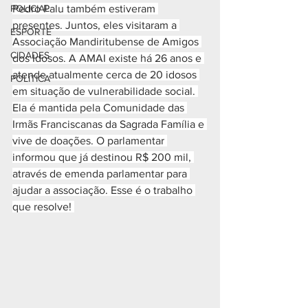
POLICIAL
Pedro Palu também estiveram 
presentes. Juntos, eles visitaram a 
ESPORTE
Associação Mandiritubense de Amigos 
CIDADES
dos Idosos. A AMAI existe há 26 anos e 
atende atualmente cerca de 20 idosos 
POLÍTICA
em situação de vulnerabilidade social. 
Ela é mantida pela Comunidade das 
Irmãs Franciscanas da Sagrada Família e 
vive de doações. O parlamentar 
informou que já destinou R$ 200 mil, 
através de emenda parlamentar para 
ajudar a associação. Esse é o trabalho 
que resolve! 