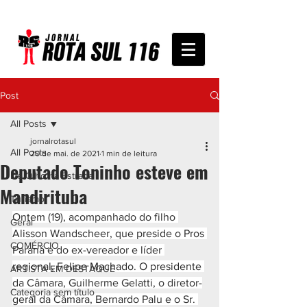
Post
All Posts
jornalrotasul
All Posts
20 de mai. de 2021
1 min de leitura
Deputado Toninho esteve em
De Olho na Estrada
Mandirituba
Turismo
Ontem (19), acompanhado do filho 
Geral
Alisson Wandscheer, que preside o Pros 
COMÉRCIO
Paraná e do ex-vereador e líder 
regional, Felipe Machado. O presidente 
ARTISTA EM DESTAQUE
da Câmara, Guilherme Gelatti, o diretor-
Categoria sem título
geral da Câmara, Bernardo Palu e o Sr. 