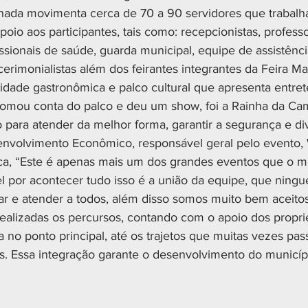
hada movimenta cerca de 70 a 90 servidores que trabalh
oio aos participantes, tais como: recepcionistas, profess
issionais de saúde, guarda municipal, equipe de assistência
erimonialistas além dos feirantes integrantes da Feira Ma
dade gastronômica e palco cultural que apresenta entret
omou conta do palco e deu um show, foi a Rainha da Ca
para atender da melhor forma, garantir a segurança e dive
envolvimento Econômico, responsável geral pelo evento,
ca, “Este é apenas mais um dos grandes eventos que o mun
l por acontecer tudo isso é a união da equipe, que nin
har e atender a todos, além disso somos muito bem aceitos
realizadas os percursos, contando com o apoio dos proprie
 no ponto principal, até os trajetos que muitas vezes pa
s. Essa integração garante o desenvolvimento do municípi