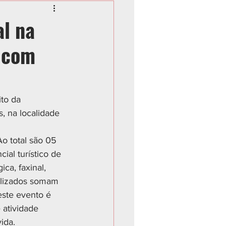
al na
o com
to da 
, na localidade 
o total são 05 
ial turístico de 
ca, faxinal, 
alizados somam 
este evento é 
 atividade 
vida.