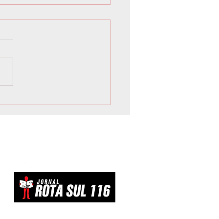
 inicia Campanha de
vacinação para crianças e
scentes