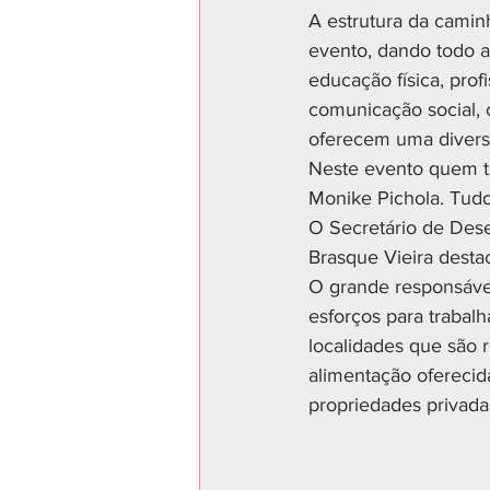
A estrutura da camin
evento, dando todo ap
educação física, prof
comunicação social, c
oferecem uma diversi
Neste evento quem t
Monike Pichola. Tudo 
O Secretário de Des
Brasque Vieira desta
O grande responsáve
esforços para trabal
localidades que são 
alimentação oferecida
propriedades privada