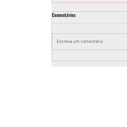
Comentários
Escreva um comentário
Vereadora acusa Tathiana
Guzella de xenofobia após fala
em sessão da Câmara de
Curitiba: “Volta para o Ceará”;
vídeo
Anuncie no Rota
Anuncie sua empresa conosco.
Peça um orçamento:
jornalrotasul@gmail.com
(41)99659-1045