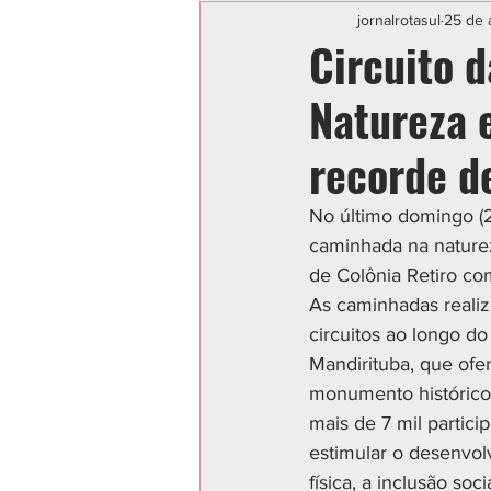
Categoria sem título
POLIC
jornalrotasul
25 de 
Circuito 
Natureza 
recorde d
No último domingo (21
caminhada na natureza
de Colônia Retiro co
As caminhadas realiz
circuitos ao longo do
Mandirituba, que ofer
monumento histórico 
mais de 7 mil partici
estimular o desenvolvi
física, a inclusão soc