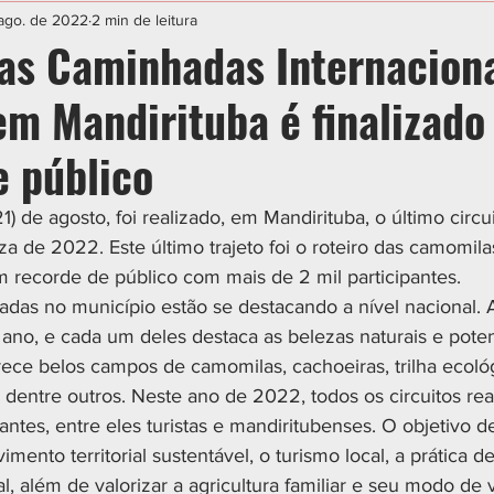
IAL
ESPORTE
CIDADES
POLÍTICA
ago. de 2022
2 min de leitura
das Caminhadas Internacion
em Mandirituba é finalizad
e público
) de agosto, foi realizado, em Mandirituba, o último circui
 de 2022. Este último trajeto foi o roteiro das camomilas
m recorde de público com mais de 2 mil participantes.
adas no município estão se destacando a nível nacional. A
 ano, e cada um deles destaca as belezas naturais e potenc
ece belos campos de camomilas, cachoeiras, trilha ecológi
dentre outros. Neste ano de 2022, todos os circuitos re
pantes, entre eles turistas e mandiritubenses. O objetivo d
mento territorial sustentável, o turismo local, a prática de
ial, além de valorizar a agricultura familiar e seu modo de 