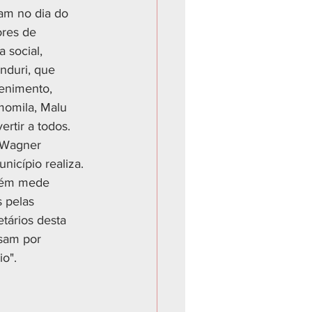
am no dia do 
ores de 
 social, 
nduri, que 
enimento, 
momila, Malu 
rtir a todos.
 Wagner 
icípio realiza. 
guém mede 
 pelas 
tários desta 
ssam por 
o".