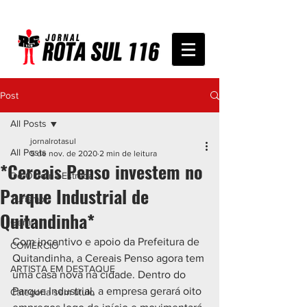
Post
All Posts
jornalrotasul
All Posts
5 de nov. de 2020
2 min de leitura
*Cereais Penso investem no
De Olho na Estrada
Parque Industrial de
Turismo
Quitandinha*
Geral
Com incentivo e apoio da Prefeitura de 
COMÉRCIO
Quitandinha, a Cereais Penso agora tem 
ARTISTA EM DESTAQUE
uma casa nova na cidade. Dentro do 
Parque Industrial, a empresa gerará oito 
Categoria sem título