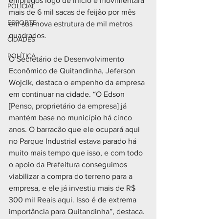
empregos logo de início e movimentará 
POLICIAL
mais de 6 mil sacas de feijão por mês 
ESPORTE
em sua nova estrutura de mil metros 
quadrados. 
CIDADES
POLÍTICA
O Secretário de Desenvolvimento 
Econômico de Quitandinha, Jeferson 
Wojcik, destaca o empenho da empresa 
em continuar na cidade. “O Edson 
[Penso, proprietário da empresa] já 
mantém base no município há cinco 
anos. O barracão que ele ocupará aqui 
no Parque Industrial estava parado há 
muito mais tempo que isso, e com todo 
o apoio da Prefeitura conseguimos 
viabilizar a compra do terreno para a 
empresa, e ele já investiu mais de R$ 
300 mil Reais aqui. Isso é de extrema 
importância para Quitandinha”, destaca. 