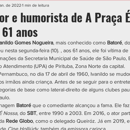
IAL
ESPORTE
CIDADES
POLÍTICA
jan. de 2022
1 min de leitura
or e humorista de A Praça É
 61 anos
vanildo Gomes Nogueira
, mais conhecido como 
Batoré
, d
eu nesta segunda-feira (10). , aos 61 anos, ele foi vítima d
mações da Secretaria Municipal de Saúde de São Paulo, 
 Atendimento (UPA) de Pirituba, Zona Norte da capital. 
rnambuco, no dia 17 de abril de 1960, Ivanildo se mudo
s irmãos ainda criança. Antes de se seguir para o entrete
egorias de base como lateral-direito de alguns clubes pau
aulo.
onagem 
Batoré
 que o comediante alcançou a fama. Ele faz
É Nossa
, do 
SBT
, entre 1990 a 2003. Em 2016, o ator part
 da 
Rede Globo
, como o delegado Queiróz. Já em 2019, e
 de 
Cine Holliúdy
, também da emissora carioca.