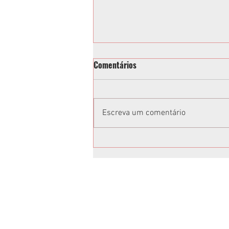
Comentários
Escreva um comentário
Toninho e Alisson Wandscheer
têm candidaturas confirmadas
em Convenção da Federação
União Progressista
Anuncie no Rota
Anuncie sua empresa conosco.