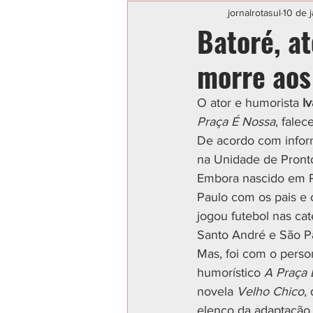
Categoria sem título
POLIC
jornalrotasul
10 de 
Batoré, at
morre aos
O ator e humorista 
I
Praça É Nossa
, falec
De acordo com infor
na Unidade de Pronto
Embora nascido em Pe
Paulo com os pais e o
jogou futebol nas cat
Santo André e São P
Mas, foi com o pers
humorístico 
A Praça 
novela 
Velho Chico
,
elenco da adaptação