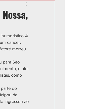
 Nossa,
o humorístico 
A 
e um câncer. 
Batoré morreu 
u para São 
nimento, o ator 
listas, como 
 parte do 
icipou da 
le ingressou ao 