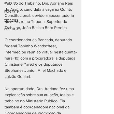
POLICIAL
Público do Trabalho, Dra. Adriane Reis 
de Araújo, candidata à vaga ao Quinto 
ESPORTE
Constitucional, devido a aposentadoria 
CIDADES
do ministro no Tribunal Superior do 
Trabalho, João Batista Brito Pereira.
POLÍTICA
O coordenador da Bancada, deputado 
federal Toninho Wandscheer, 
intermediou reunião virtual nesta quinta-
feira (10) com a procuradora, a deputada 
Christiane Yared e os deputados 
Stephanes Junior, Aliel Machado e 
Luizão Goulart.
Na oportunidade, Dra. Adriane fez uma 
explanação sobre sua atuação, ideias e 
trabalho no Ministério Público. Ela 
também é coordenadora nacional da 
Coordenadoria de Promoção da 