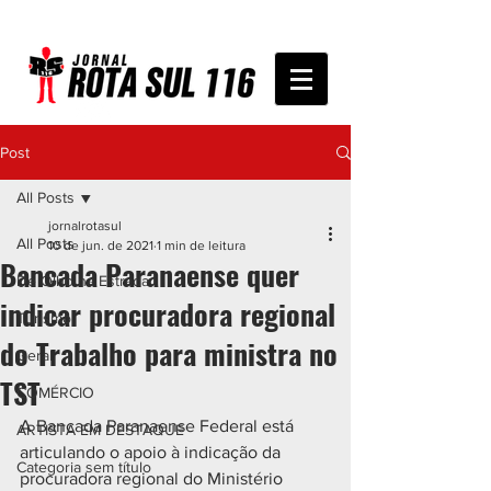
Post
All Posts
jornalrotasul
All Posts
10 de jun. de 2021
1 min de leitura
Bancada Paranaense quer
De Olho na Estrada
indicar procuradora regional
Turismo
do Trabalho para ministra no
Geral
TST
COMÉRCIO
A Bancada Paranaense Federal está 
ARTISTA EM DESTAQUE
articulando o apoio à indicação da 
Categoria sem título
procuradora regional do Ministério 