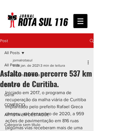
Post
All Posts
jornalrotasul
All Posts
4 de jan. de 2021
3 min de leitura
Asfalto novo percorre 537 km
De Olho na Estrada
dentro de Curitiba.
Turismo
Iniciado em 2017, o programa de 
Geral
recuperação da malha viária de Curitiba 
COMÉRCIO
implantado pelo prefeito Rafael Greca 
chegou, até dezembro de 2020, a 959 
ARTISTA EM DESTAQUE
ações de pavimentação em 816 ruas 
Categoria sem título
(algumas vias receberam mais de uma 