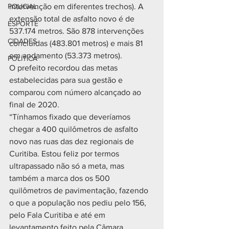
POLICIAL
intervenção em diferentes trechos). A 
extensão total de asfalto novo é de 
ESPORTE
537.174 metros. São 878 intervenções 
CIDADES
concluídas (483.801 metros) e mais 81 
em andamento (53.373 metros).
POLÍTICA
O prefeito recordou das metas 
estabelecidas para sua gestão e 
comparou com número alcançado ao 
final de 2020.
“Tínhamos fixado que deveríamos 
chegar a 400 quilômetros de asfalto 
novo nas ruas das dez regionais de 
Curitiba. Estou feliz por termos 
ultrapassado não só a meta, mas 
também a marca dos os 500 
quilômetros de pavimentação, fazendo 
o que a população nos pediu pelo 156, 
pelo Fala Curitiba e até em 
levantamento feito pela Câmara 