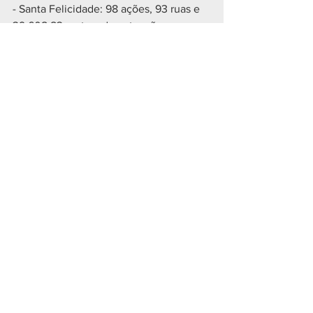
- Santa Felicidade: 98 ações, 93 ruas e 
39.608 83 metros de extensão;
- Tatuquara: 78 ações, 58 ruas e 35.490 
64 metros de extensão.
Geral