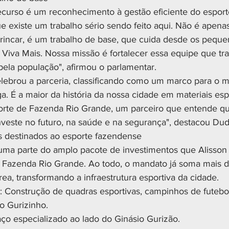
ecurso é um reconhecimento à gestão eficiente do esporte
existe um trabalho sério sendo feito aqui. Não é apena
brincar, é um trabalho de base, que cuida desde os peque
iva Mais. Nossa missão é fortalecer essa equipe que tra
la população", afirmou o parlamentar.
lebrou a parceria, classificando como um marco para o m
. É a maior da história da nossa cidade em materiais espo
orte de Fazenda Rio Grande, um parceiro que entende q
investe no futuro, na saúde e na segurança", destacou Dud
s destinados ao esporte fazendense
 uma parte do amplo pacote de investimentos que Alisso
 Fazenda Rio Grande. Ao todo, o mandato já soma mais d
ea, transformando a infraestrutura esportiva da cidade.
Construção de quadras esportivas, campinhos de futebol,
o Gurizinho.
ço especializado ao lado do Ginásio Gurizão.