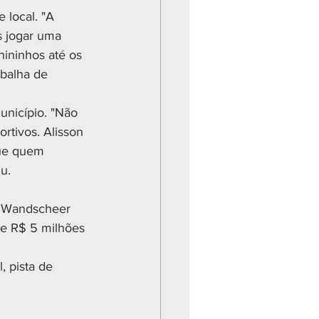
 local. "A 
s jogar uma 
nininhos até os 
balha de 
unicípio. "Não 
rtivos. Alisson 
ue quem 
u.
n Wandscheer 
e R$ 5 milhões 
 pista de 