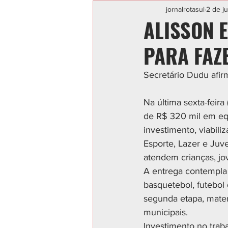
Categoria sem título
POLIC
jornalrotasul
2 de ju
ALISSON 
PARA FAZ
Secretário Dudu afir
Na última sexta-feira
de R$ 320 mil em eq
investimento, viabili
Esporte, Lazer e Juv
atendem crianças, jo
A entrega contempla 
basquetebol, futebol 
segunda etapa, mater
municipais.
Investimento no trab