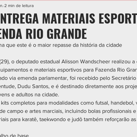
IAL
ESPORTE
CIDADES
POLÍTICA
n.
2 min de leitura
ENTREGA MATERIAIS ESPOR
ENDA RIO GRANDE
ma que este é o maior repasse da história da cidade
 (29), o deputado estadual Alisson Wandscheer realizou a e
uipamentos e materiais esportivos para Fazenda Rio Gra
zado via emenda parlamentar, foi recebido pelo Secretário
entude, Dudu Santos, e é destinado diretamente aos proje
vens e adultos na cidade.
kits completos para modalidades como futsal, handebol, v
de campo e artes marciais, incluindo bolas profissionais 
iais para karatê, taekwondo e judô também reforçarão as
alho de base