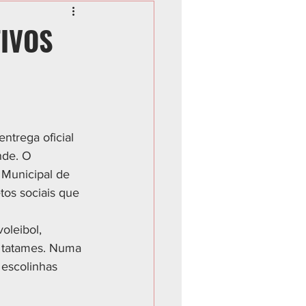
TIVOS
ntrega oficial 
nde. O 
 Municipal de 
tos sociais que 
oleibol, 
e tatames. Numa 
 escolinhas 