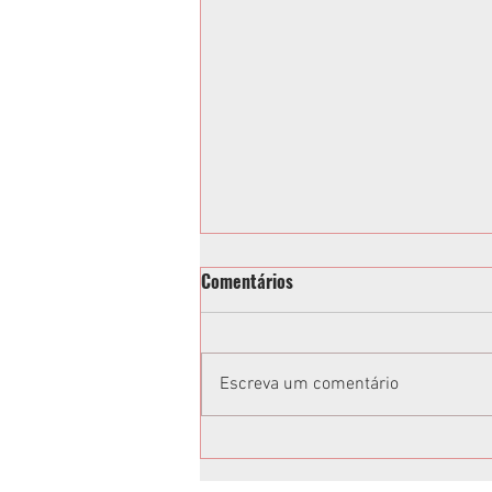
Comentários
Escreva um comentário
Toninho e Alisson Wandscheer
têm candidaturas confirmadas