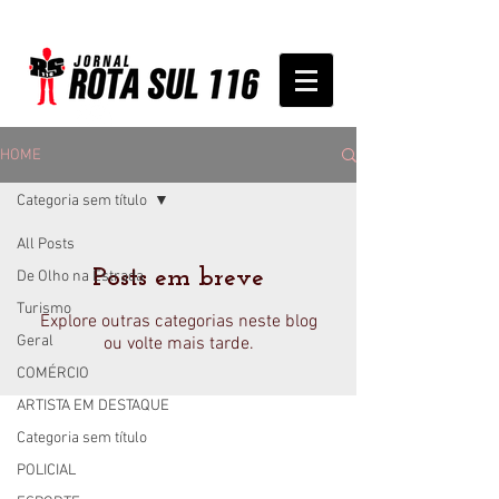
HOME
Categoria sem título
All Posts
Posts em breve
De Olho na Estrada
Turismo
Explore outras categorias neste blog
Geral
ou volte mais tarde.
COMÉRCIO
ARTISTA EM DESTAQUE
Anuncie no Rota
Categoria sem título
Anuncie sua empresa conosco.
POLICIAL
Peça um orçamento: