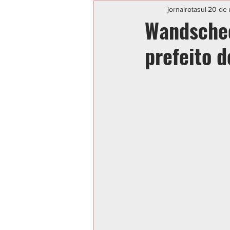
Categoria sem título
POLIC
jornalrotasul
20 de 
Wandsche
prefeito d