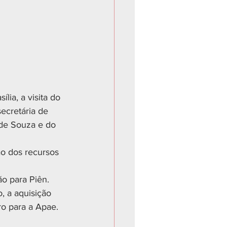
ia, a visita do 
ecretária de 
 de Souza e do 
o dos recursos 
o para Piên. 
, a aquisição 
o para a Apae. 