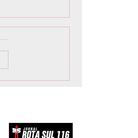
ona de Curitiba está com
ições abertas e espera
co internacional