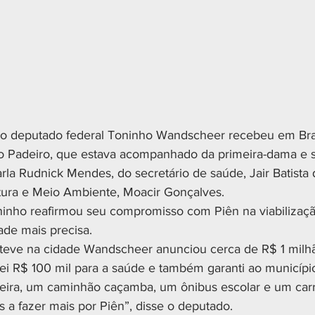
), o deputado federal Toninho Wandscheer recebeu em Brasíl
ão Padeiro, que estava acompanhado da primeira-dama e s
arla Rudnick Mendes, do secretário de saúde, Jair Batista
ltura e Meio Ambiente, Moacir Gonçalves.
inho reafirmou seu compromisso com Piên na viabilizaçã
ade mais precisa.
teve na cidade Wandscheer anunciou cerca de R$ 1 milhã
zei R$ 100 mil para a saúde e também garanti ao município
eira, um caminhão caçamba, um ônibus escolar e um carr
 a fazer mais por Piên”, disse o deputado.