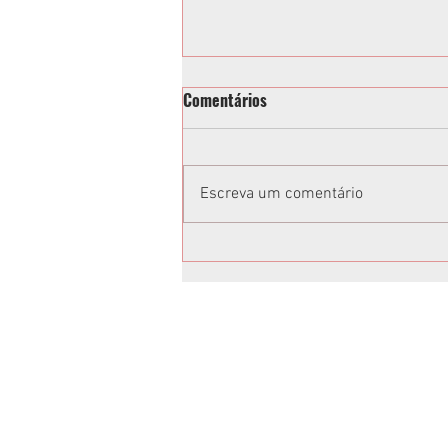
Comentários
Escreva um comentário
Prefeitura recupera mais 2,3
km de asfalto na Regional
Pinheirinho
Anuncie no Rota
Anuncie sua empresa conosco.
Peça um orçamento: