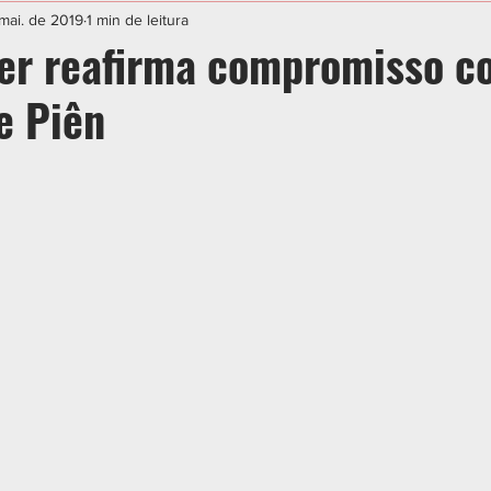
IAL
ESPORTE
CIDADES
POLÍTICA
mai. de 2019
1 min de leitura
er reafirma compromisso c
e Piên