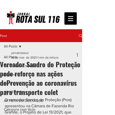
Post
All Posts
jornalrotasul
All Posts
16 de mar. de 2021
1 min de leitura
Vereador Sandro do Proteção
De Olho na Estrada
pede reforço nas ações
Turismo
dePrevenção ao coronavírus
Geral
para transporte colet
COMÉRCIO
O vereador Sandro do Proteção (Pros) 
ARTISTA EM DESTAQUE
apresentou na Câmara de Fazenda Rio 
Categoria sem título
Grande, o Projeto de Lei 13/2021, que 