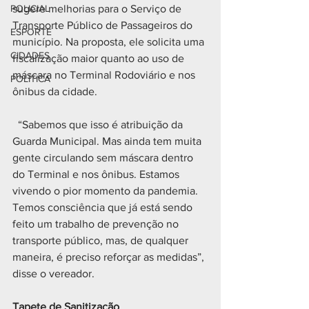
POLICIAL
sugere melhorias para o Serviço de 
Transporte Público de Passageiros do 
ESPORTE
município. Na proposta, ele solicita uma 
CIDADES
fiscalização maior quanto ao uso de 
máscara no Terminal Rodoviário e nos 
POLÍTICA
ônibus da cidade.
  “Sabemos que isso é atribuição da 
Guarda Municipal. Mas ainda tem muita 
gente circulando sem máscara dentro 
do Terminal e nos ônibus. Estamos 
vivendo o pior momento da pandemia. 
Temos consciência que já está sendo 
feito um trabalho de prevenção no 
transporte público, mas, de qualquer 
maneira, é preciso reforçar as medidas”, 
disse o vereador.
Tapete de Sanitização