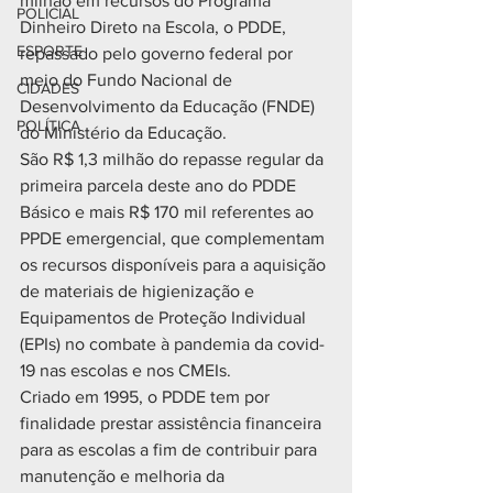
milhão em recursos do Programa 
POLICIAL
Dinheiro Direto na Escola, o PDDE, 
ESPORTE
repassado pelo governo federal por 
meio do Fundo Nacional de 
CIDADES
Desenvolvimento da Educação (FNDE) 
POLÍTICA
do Ministério da Educação.
São R$ 1,3 milhão do repasse regular da 
primeira parcela deste ano do PDDE 
Básico e mais R$ 170 mil referentes ao 
PPDE emergencial, que complementam 
os recursos disponíveis para a aquisição 
de materiais de higienização e 
Equipamentos de Proteção Individual 
(EPIs) no combate à pandemia da covid-
19 nas escolas e nos CMEIs.
Criado em 1995, o PDDE tem por 
finalidade prestar assistência financeira 
para as escolas a fim de contribuir para 
manutenção e melhoria da 