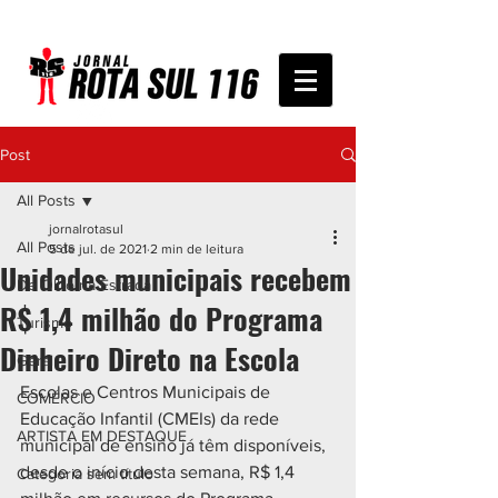
Post
All Posts
jornalrotasul
All Posts
5 de jul. de 2021
2 min de leitura
Unidades municipais recebem
De Olho na Estrada
R$ 1,4 milhão do Programa
Turismo
Dinheiro Direto na Escola
Geral
Escolas e Centros Municipais de 
COMÉRCIO
Educação Infantil (CMEIs) da rede 
ARTISTA EM DESTAQUE
municipal de ensino já têm disponíveis, 
desde o início desta semana, R$ 1,4 
Categoria sem título