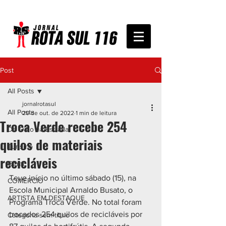
Post
All Posts
jornalrotasul
All Posts
20 de out. de 2022
1 min de leitura
Troca Verde recebe 254
De Olho na Estrada
quilos de materiais
Turismo
recicláveis
Geral
Teve início no último sábado (15), na 
COMÉRCIO
Escola Municipal Arnaldo Busato, o 
ARTISTA EM DESTAQUE
Programa Troca Verde. No total foram 
trocados 254 quilos de recicláveis por 
Categoria sem título