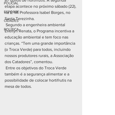
87 quilos de hortifrútis. A segunda 
POLICIAL
etapa acontece no próximo sábado (22), 
ESPORTE
na E. M. Professora Isabel Borges, no 
Santa Terezinha.
CIDADES
 Segundo a engenheira ambiental 
POLÍTICA
Evellyn Renata, o Programa incentiva a 
educação ambiental e tem foco nas 
crianças. “Tem uma grande importância 
(o Troca Verde) para todos, incluindo 
nossos produtores rurais, a Associação 
dos Catadores”, comentou.
 Entre os objetivos do Troca Verde 
também é a segurança alimentar e a 
possibilidade de colocar hortifrutis na 
mesa de todos.