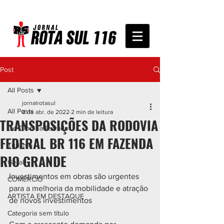
Post
All Posts
jornalrotasul
All Posts
8 de abr. de 2022
2 min de leitura
TRANSPOSIÇÕES DA RODOVIA
De Olho na Estrada
FEDERAL BR 116 EM FAZENDA
Turismo
RIO GRANDE
Geral
Investimentos em obras são urgentes 
COMÉRCIO
para a melhoria da mobilidade e atração 
ARTISTA EM DESTAQUE
de novos investimentos
Categoria sem título