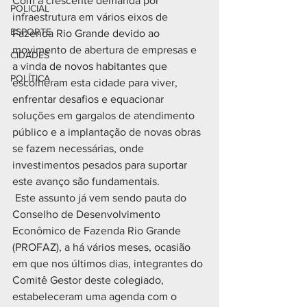
Com a crescente demanda por 
POLICIAL
infraestrutura em vários eixos de 
ESPORTE
Fazenda Rio Grande devido ao 
movimento de abertura de empresas e 
CIDADES
a vinda de novos habitantes que 
POLÍTICA
escolheram esta cidade para viver, 
enfrentar desafios e equacionar 
soluções em gargalos de atendimento 
público e a implantação de novas obras 
se fazem necessárias, onde 
investimentos pesados para suportar 
este avanço são fundamentais.
 Este assunto já vem sendo pauta do 
Conselho de Desenvolvimento 
Econômico de Fazenda Rio Grande 
(PROFAZ), a há vários meses, ocasião 
em que nos últimos dias, integrantes do 
Comitê Gestor deste colegiado, 
estabeleceram uma agenda com o 