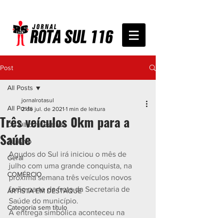
Post
All Posts
jornalrotasul
All Posts
2 de jul. de 2021
1 min de leitura
Três veículos 0km para a
De Olho na Estrada
Saúde
Turismo
Agudos do Sul irá iniciou o mês de 
Geral
julho com uma grande conquista, na 
COMÉRCIO
próxima semana três veículos novos 
farão parte da frota da Secretaria de 
ARTISTA EM DESTAQUE
Saúde do município.
Categoria sem título
A entrega simbólica aconteceu na 