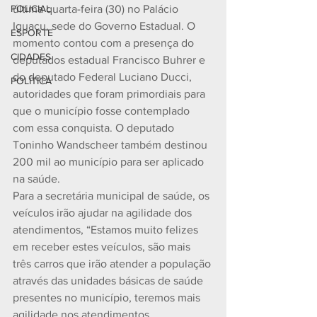
POLICIAL
última quarta-feira (30) no Palácio 
Iguaçu, sede do Governo Estadual. O 
ESPORTE
momento contou com a presença do 
CIDADES
deputados estadual Francisco Buhrer e 
do deputado Federal Luciano Ducci, 
POLÍTICA
autoridades que foram primordiais para 
que o município fosse contemplado 
com essa conquista. O deputado 
Toninho Wandscheer também destinou 
200 mil ao município para ser aplicado 
na saúde.
Para a secretária municipal de saúde, os 
veículos irão ajudar na agilidade dos 
atendimentos, “Estamos muito felizes 
em receber estes veículos, são mais 
três carros que irão atender a população 
através das unidades básicas de saúde 
presentes no município, teremos mais 
agilidade nos atendimentos 