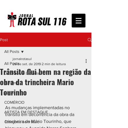
Post
All Posts
jornalrotasul
All Posts
26 de set. de 2019
2 min de leitura
Trânsito flui bem na região da
De Olho na Estrada
obra da trincheira Mario
Turismo
Tourinho
Geral
COMÉRCIO
As mudanças implementadas no 
ARTISTA EM DESTAQUE
trânsito em decorrência da obra da 
trincheira da Mário Tourinho, que 
Categoria sem título