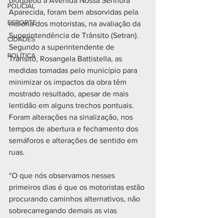
bloqueou a Avenida Nossa Senhora 
POLICIAL
Aparecida, foram bem absorvidas pela 
ESPORTE
maioria dos motoristas, na avaliação da 
Superintendência de Trânsito (Setran). 
CIDADES
Segundo a superintendente de 
POLÍTICA
Trânsito, Rosangela Battistella, as 
medidas tomadas pelo município para 
minimizar os impactos da obra têm 
mostrado resultado, apesar de mais 
lentidão em alguns trechos pontuais. 
Foram alterações na sinalização, nos 
tempos de abertura e fechamento dos 
semáforos e alterações de sentido em 
ruas.
“O que nós observamos nesses 
primeiros dias é que os motoristas estão 
procurando caminhos alternativos, não 
sobrecarregando demais as vias 