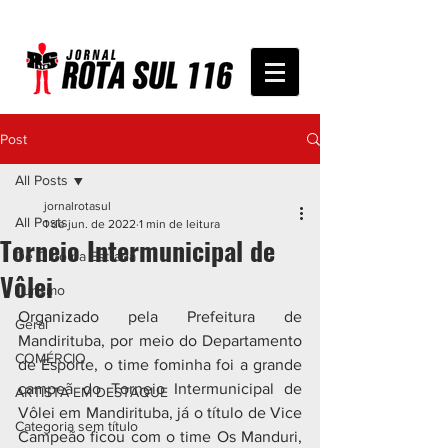
Post
All Posts
jornalrotasul
All Posts
1 de jun. de 2022
1 min de leitura
Torneio Intermunicipal de
De Olho na Estrada
Vôlei
Turismo
Organizado pela Prefeitura de 
Geral
Mandirituba, por meio do Departamento 
COMÉRCIO
de Esporte, o time fominha foi a grande 
campeã do Torneio Intermunicipal de 
ARTISTA EM DESTAQUE
Vôlei em Mandirituba, já o título de Vice 
Categoria sem título
Campeão ficou com o time Os Manduri, 