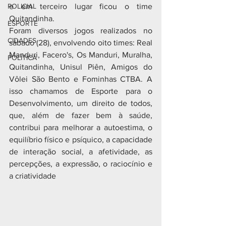
POLICIAL
e em terceiro lugar ficou o time 
Quitandinha.
ESPORTE
Foram diversos jogos realizados no 
CIDADES
sábado (28), envolvendo oito times: Real 
Manduri, Facero's, Os Manduri, Muralha, 
POLÍTICA
Quitandinha, Unisul Piên, Amigos do 
Vôlei São Bento e Fominhas CTBA. A 
isso chamamos de Esporte para o 
Desenvolvimento, um direito de todos, 
que, além de fazer bem à saúde, 
contribui para melhorar a autoestima, o 
equilíbrio físico e psíquico, a capacidade 
de interação social, a afetividade, as 
percepções, a expressão, o raciocínio e 
a criatividade