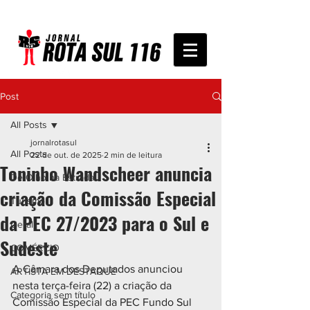
Post
All Posts
jornalrotasul
All Posts
22 de out. de 2025
2 min de leitura
Toninho Wandscheer anuncia
De Olho na Estrada
criação da Comissão Especial
Turismo
da PEC 27/2023 para o Sul e
Geral
Sudeste
COMÉRCIO
A Câmara dos Deputados anunciou 
ARTISTA EM DESTAQUE
nesta terça-feira (22) a criação da 
Categoria sem título
Comissão Especial da PEC Fundo Sul 