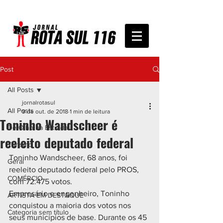
Post
All Posts
jornalrotasul
All Posts
9 de out. de 2018
1 min de leitura
Toninho Wandscheer é
De Olho na Estrada
reeleito deputado federal
Turismo
Toninho Wandscheer, 68 anos, foi 
Geral
reeleito deputado federal pelo PROS, 
COMÉRCIO
com 72.475 votos.
Empresário e engenheiro, Toninho 
ARTISTA EM DESTAQUE
conquistou a maioria dos votos nos 
Categoria sem título
seus municípios de base. Durante os 45 