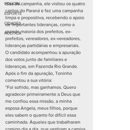
POLICIAL
dias de campanha, ele visitou os quatro 
cantos do Paraná e fez uma campanha 
ESPORTE
limpa e propositiva, recebendo o apoio 
CIDADES
de importantes lideranças, como a 
grande maioria dos prefeitos, ex-
POLÍTICA
prefeitos, vereadores, ex-vereadores, 
lideranças partidárias e empresariais.
O candidato acompanhou a apuração 
dos votos junto de familiares e 
lideranças, em Fazenda Rio Grande. 
Após o fim da apuração, Toninho 
comentou a sua vitória:
“Foi sofrido, mas ganhamos. Quero 
agradecer primeiramente a Deus que 
me confiou essa missão, a minha 
esposa Angela, meus filhos, porque 
eles sabem o quanto foi difícil essa 
caminhada. Àqueles que trabalharam 
comigo dia a dia, que vestiram a camisa, 