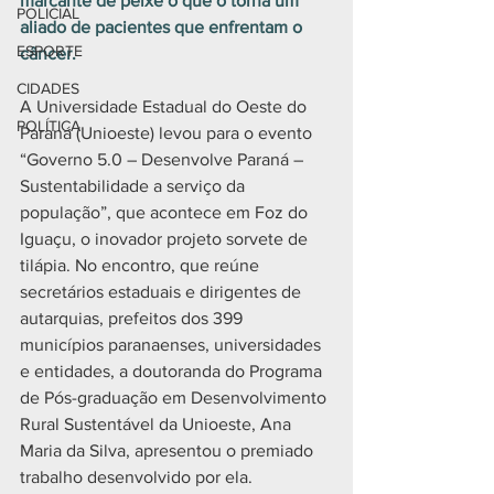
marcante de peixe o que o torna um 
POLICIAL
aliado de pacientes que enfrentam o 
ESPORTE
câncer.
CIDADES
A Universidade Estadual do Oeste do 
POLÍTICA
Paraná (Unioeste) levou para o evento 
“Governo 5.0 – Desenvolve Paraná – 
Sustentabilidade a serviço da 
população”, que acontece em Foz do 
Iguaçu, o inovador projeto sorvete de 
tilápia. No encontro, que reúne 
secretários estaduais e dirigentes de 
autarquias, prefeitos dos 399 
municípios paranaenses, universidades 
e entidades, a doutoranda do Programa 
de Pós-graduação em Desenvolvimento 
Rural Sustentável da Unioeste, Ana 
Maria da Silva, apresentou o premiado 
trabalho desenvolvido por ela.