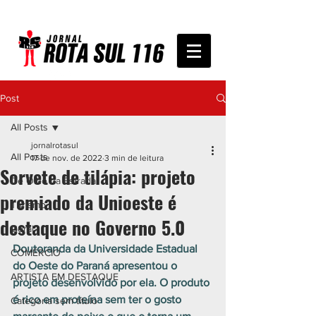
Post
All Posts
jornalrotasul
All Posts
17 de nov. de 2022
3 min de leitura
Sorvete de tilápia: projeto
De Olho na Estrada
premiado da Unioeste é
Turismo
destaque no Governo 5.0
Geral
Doutoranda da Universidade Estadual 
COMÉRCIO
do Oeste do Paraná apresentou o 
ARTISTA EM DESTAQUE
projeto desenvolvido por ela. O produto 
é rico em proteína sem ter o gosto 
Categoria sem título