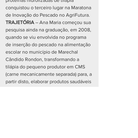
proteínas hidrolizadas de tilápia 
conquistou o terceiro lugar na Maratona 
de Inovação do Pescado no AgriFutura.
TRAJETÓRIA 
– Ana Maria começou sua 
pesquisa ainda na graduação, em 2008, 
quando se viu envolvida no programa 
de inserção do pescado na alimentação 
escolar no município de Marechal 
Cândido Rondon, transformando a 
tilápia do pequeno produtor em CMS 
(carne mecanicamente separada) para, a 
partir disto, elaborar produtos saudáveis 
para as crianças das escolas municipais.
A acadêmica fez o seu mestrado no 
Instituto de Estudos do Mar Almirante 
Paulo Moreira (IEAPM), da Marinha do 
Brasil, trabalhando com o 
desenvolvimento de produtos à base de 
pescados marinhos com a comunidade 