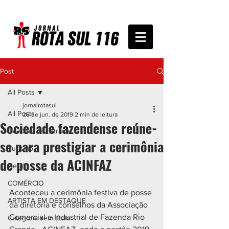
Post
All Posts
jornalrotasul
All Posts
26 de jun. de 2019
2 min de leitura
Sociedade fazendense reúne-
De Olho na Estrada
se para prestigiar a cerimônia
Turismo
de posse da ACINFAZ
Geral
COMÉRCIO
Aconteceu a cerimônia festiva de posse 
ARTISTA EM DESTAQUE
da diretoria e conselhos da Associação 
Comercial e Industrial de Fazenda Rio 
Categoria sem título