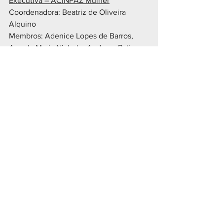
Executiva – ACINFAZ Mulher
Coordenadora: Beatriz de Oliveira 
Alquino
Membros: Adenice Lopes de Barros, 
Angela Maria Nichele, Andreza Palinger 
Androchechen, Delmira de Lourdes 
Ramos e Isabel Cristina Carelli 
Gonchorovski.
 Assessoria de Imprensa da ACINFAZ