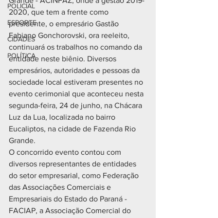
Grande - ACINFAZ, onde a gestão 2019-
POLICIAL
2020, que tem a frente como 
ESPORTE
presidente, o empresário Gastão 
Fabiano Gonchorovski, ora reeleito, 
CIDADES
continuará os trabalhos no comando da 
POLÍTICA
entidade neste biênio. Diversos 
empresários, autoridades e pessoas da 
sociedade local estiveram presentes no 
evento cerimonial que aconteceu nesta 
segunda-feira, 24 de junho, na Chácara 
Luz da Lua, localizada no bairro 
Eucaliptos, na cidade de Fazenda Rio 
Grande.
O concorrido evento contou com 
diversos representantes de entidades 
do setor empresarial, como Federação 
das Associações Comerciais e 
Empresariais do Estado do Paraná - 
FACIAP, a Associação Comercial do 