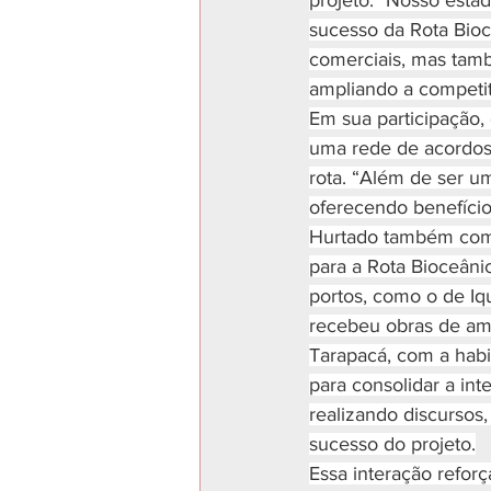
projeto. "Nosso estad
sucesso da Rota Bioc
comerciais, mas tamb
ampliando a competit
Em sua participação,
uma rede de acordos 
rota. “Além de ser u
oferecendo benefícios
Hurtado também compa
para a Rota Bioceânic
portos, como o de Iq
recebeu obras de amp
Tarapacá, com a habi
para consolidar a int
realizando discursos
sucesso do projeto.
Essa interação refor