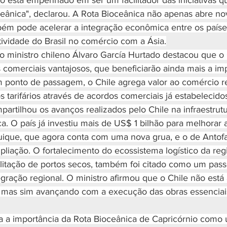
o está empenhado em ser um facilitador das iniciativas qu
eânica", declarou. A Rota Bioceânica não apenas abre n
ém pode acelerar a integração econômica entre os países
ividade do Brasil no comércio com a Ásia.
 o ministro chileno Álvaro García Hurtado destacou que o 
comerciais vantajosos, que beneficiarão ainda mais a i
m ponto de passagem, o Chile agrega valor ao comércio re
 tarifários através de acordos comerciais já estabelecidos
rtilhou os avanços realizados pelo Chile na infraestrutu
a. O país já investiu mais de US$ 1 bilhão para melhorar a
uique, que agora conta com uma nova grua, e o de Antofa
liação. O fortalecimento do ecossistema logístico da reg
litação de portos secos, também foi citado como um pass
egração regional. O ministro afirmou que o Chile não está
, mas sim avançando com a execução das obras essenciai
ça a importância da Rota Bioceânica de Capricórnio como