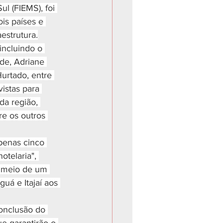
l (FIEMS), foi 
is países e 
estrutura.
incluindo o 
de, Adriane 
urtado, entre 
istas para 
da região, 
e os outros 
penas cinco 
telaria", 
r meio de um 
uá e Itajaí aos 
onclusão do 