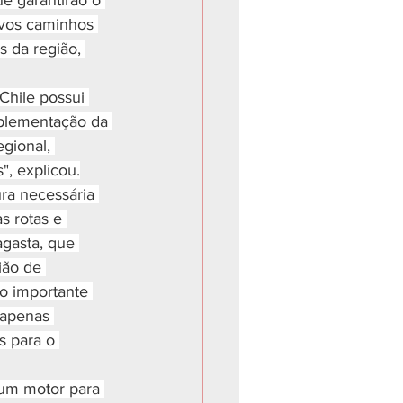
e garantirão o 
ovos caminhos 
 da região, 
Chile possui 
mplementação da 
gional, 
", explicou.
ra necessária 
s rotas e 
gasta, que 
ião de 
o importante 
 apenas 
s para o 
 um motor para 