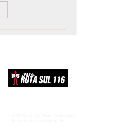
lto avalia resposta
losa ao tarifaço dos EUA
evitar ‘dar um tiro no pé’
© 2018 por Tom Maior Produções.
Todos os direitos reservados.