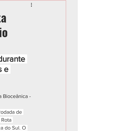
ta
io
durante 
 e 
 Bioceânica - 
Rodada de 
 Rota 
a do Sul. O 