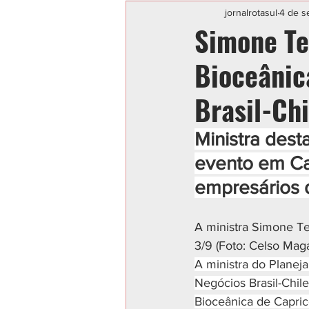
Categoria sem título
POLIC
jornalrotasul
4 de s
Simone Te
Bioceânic
Brasil-Chi
Ministra dest
evento em Ca
empresários d
A ministra Simone Te
3/9 (Foto: Celso Mag
A ministra do Planej
Negócios Brasil-Chil
Bioceânica de Capric