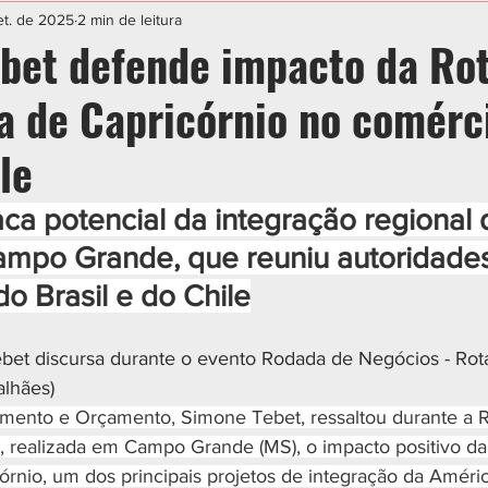
IAL
ESPORTE
CIDADES
POLÍTICA
et. de 2025
2 min de leitura
bet defende impacto da Ro
a de Capricórnio no comérc
le
aca potencial da integração regional 
mpo Grande, que reuniu autoridades
o Brasil e do Chile
bet discursa durante o evento Rodada de Negócios - Rota
alhães)
amento e Orçamento, Simone Tebet, ressaltou durante a 
e, realizada em Campo Grande (MS), o impacto positivo da
órnio, um dos principais projetos de integração da Améric