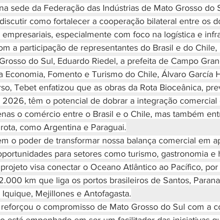
na sede da Federação das Indústrias de Mato Grosso do Su
iscutir como fortalecer a cooperação bilateral entre os do
 empresariais, especialmente com foco na logística e infra
m a participação de representantes do Brasil e do Chile, 
rosso do Sul, Eduardo Riedel, a prefeita de Campo Gran
da Economia, Fomento e Turismo do Chile, Álvaro García H
so, Tebet enfatizou que as obras da Rota Bioceânica, prev
 2026, têm o potencial de dobrar a integração comercial 
nas o comércio entre o Brasil e o Chile, mas também entr
 rota, como Argentina e Paraguai.
em o poder de transformar nossa balança comercial em a
oportunidades para setores como turismo, gastronomia e ho
 projeto visa conectar o Oceano Atlântico ao Pacífico, po
.000 km que liga os portos brasileiros de Santos, Paranag
 Iquique, Mejillones e Antofagasta.
 reforçou o compromisso de Mato Grosso do Sul com a c