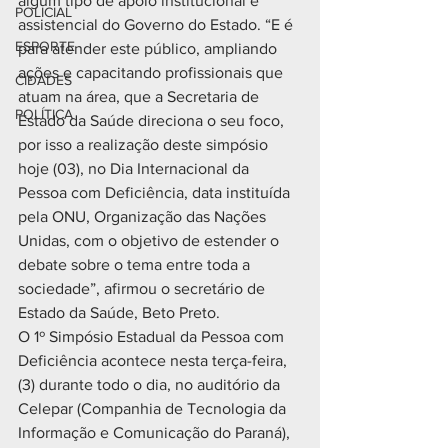
algum tipo de apoio institucional e 
POLICIAL
assistencial do Governo do Estado. “E é 
ESPORTE
para atender este público, ampliando 
ações e capacitando profissionais que 
CIDADES
atuam na área, que a Secretaria de 
POLÍTICA
Estado da Saúde direciona o seu foco, 
por isso a realização deste simpósio 
hoje (03), no Dia Internacional da 
Pessoa com Deficiência, data instituída 
pela ONU, Organização das Nações 
Unidas, com o objetivo de estender o 
debate sobre o tema entre toda a 
sociedade”, afirmou o secretário de 
Estado da Saúde, Beto Preto.
O 1º Simpósio Estadual da Pessoa com 
Deficiência acontece nesta terça-feira,
(3) durante todo o dia, no auditório da 
Celepar (Companhia de Tecnologia da 
Informação e Comunicação do Paraná), 