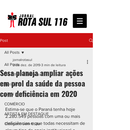
Post
All Posts
jornalrotasul
All Posts
3 de dez. de 2019
3 min de leitura
Sesa planeja ampliar ações
De Olho na Estrada
em prol da saúde da pessoa
Turismo
com deficiência em 2020
Geral
COMÉRCIO
Estima-se que o Paraná tenha hoje 
ARTISTA EM DESTAQUE
2.280.549 pessoas com uma ou mais 
deficiências e que todas necessitam de 
Categoria sem título