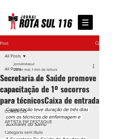
Post
All Posts
jornalrotasul
All Posts
20 de mai.
1 min de leitura
Secretaria de Saúde promove
De Olho na Estrada
capacitação de 1º socorros
Turismo
para técnicosCaixa de entrada
Geral
Capacitação teve duração de três dias 
COMÉRCIO
com os técnicos de enfermagem e 
ARTISTA EM DESTAQUE
auxiliares do Samu
Categoria sem título