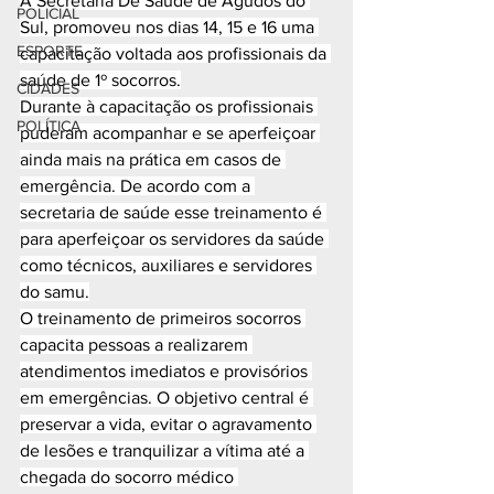
A Secretaria De Saúde de Agudos do 
POLICIAL
Sul, promoveu nos dias 14, 15 e 16 uma 
ESPORTE
capacitação voltada aos profissionais da 
saúde de 1º socorros.
CIDADES
Durante à capacitação os profissionais 
POLÍTICA
puderam acompanhar e se aperfeiçoar 
ainda mais na prática em casos de 
emergência. De acordo com a 
secretaria de saúde esse treinamento é 
para aperfeiçoar os servidores da saúde 
como técnicos, auxiliares e servidores 
do samu.
O treinamento de primeiros socorros 
capacita pessoas a realizarem 
atendimentos imediatos e provisórios 
em emergências. O objetivo central é 
preservar a vida, evitar o agravamento 
de lesões e tranquilizar a vítima até a 
chegada do socorro médico 