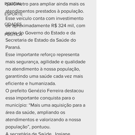
POLICIAL
quilômetro para ampliar ainda mais os 
atendimentos prestados à população.
ESPORTE
Esse veículo conta com investimento 
CIDADES
de aproximadamente R$ 324 mil, com 
apoio do Governo do Estado e da 
POLÍTICA
Secretaria de Estado da Saúde do 
Paraná.
Esse importante reforço representa 
mais segurança, agilidade e qualidade 
no atendimento à nossa população, 
garantindo uma saúde cada vez mais 
eficiente e humanizada.
O prefeito Genézio Ferreira destacou 
essa importante conquista para o 
município: “Mais uma aquisição para a 
área da saúde, ampliando os 
atendimentos e valorizando a nossa 
população”, pontuou.
A secretária de Saúde, Josiane 