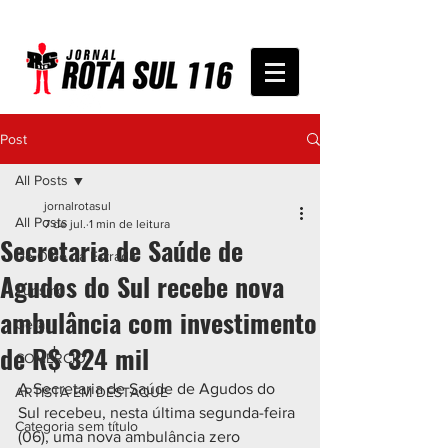
Post
All Posts
jornalrotasul
All Posts
7 de jul.
1 min de leitura
Secretaria de Saúde de
De Olho na Estrada
Agudos do Sul recebe nova
Turismo
ambulância com investimento
Geral
de R$ 324 mil
COMÉRCIO
A Secretaria de Saúde de Agudos do 
ARTISTA EM DESTAQUE
Sul recebeu, nesta última segunda-feira 
Categoria sem título
(06), uma nova ambulância zero 