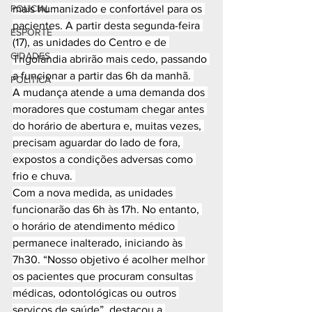
POLICIAL
mais humanizado e confortável para os 
pacientes. A partir desta segunda-feira 
ESPORTE
(17), as unidades do Centro e de 
CIDADES
Trigolândia abrirão mais cedo, passando 
a funcionar a partir das 6h da manhã. 
POLÍTICA
A mudança atende a uma demanda dos 
moradores que costumam chegar antes 
do horário de abertura e, muitas vezes, 
precisam aguardar do lado de fora, 
expostos a condições adversas como 
frio e chuva. 
Com a nova medida, as unidades 
funcionarão das 6h às 17h. No entanto, 
o horário de atendimento médico 
permanece inalterado, iniciando às 
7h30. “Nosso objetivo é acolher melhor 
os pacientes que procuram consultas 
médicas, odontológicas ou outros 
serviços de saúde”, destacou a 