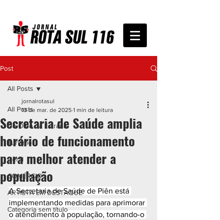
Post
All Posts
jornalrotasul
All Posts
13 de mar. de 2025
1 min de leitura
Secretaria de Saúde amplia
De Olho na Estrada
horário de funcionamento
Turismo
para melhor atender a
Geral
população
COMÉRCIO
A Secretaria de Saúde de Piên está 
ARTISTA EM DESTAQUE
implementando medidas para aprimorar 
Categoria sem título
o atendimento à população, tornando-o 