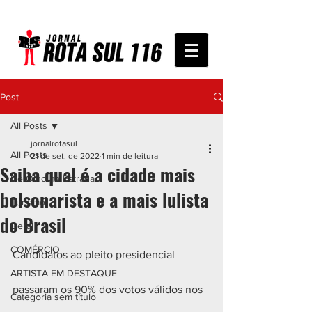
Post
All Posts
jornalrotasul
All Posts
21 de set. de 2022
1 min de leitura
Saiba qual é a cidade mais
De Olho na Estrada
bolsonarista e a mais lulista
Turismo
do Brasil
Geral
COMÉRCIO
Candidatos ao pleito presidencial 
ARTISTA EM DESTAQUE
passaram os 90% dos votos válidos nos 
Categoria sem título