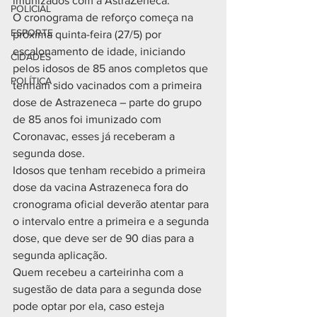
imunizados com a AstraZeneca.
POLICIAL
O cronograma de reforço começa na 
ESPORTE
próxima quinta-feira (27/5) por 
escalonamento de idade, iniciando 
CIDADES
pelos idosos de 85 anos completos que 
POLÍTICA
tenham sido vacinados com a primeira 
dose de Astrazeneca – parte do grupo 
de 85 anos foi imunizado com 
Coronavac, esses já receberam a 
segunda dose.
Idosos que tenham recebido a primeira 
dose da vacina Astrazeneca fora do 
cronograma oficial deverão atentar para 
o intervalo entre a primeira e a segunda 
dose, que deve ser de 90 dias para a 
segunda aplicação. 
Quem recebeu a carteirinha com a 
sugestão de data para a segunda dose 
pode optar por ela, caso esteja 