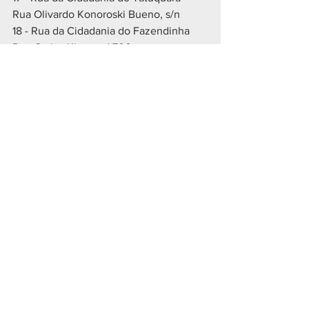
Rua Olivardo Konoroski Bueno, s/n
18 - Rua da Cidadania do Fazendinha
Rua Carlos Klemtz, 1.700
Drive-thru (idosos com dificuldade de 
locomoção)
Das 8h30 às 16h30, de segunda a sexta-
feira
1 - Pavilhão da Cura
Parque Barigui (entrada somente pela 
BR-277)
Fonte: PMC
Foto: Pedro Ribas SMCS