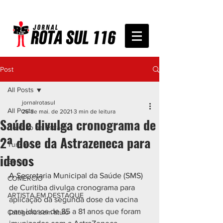
Post
All Posts
jornalrotasul
All Posts
26 de mai. de 2021
3 min de leitura
Saúde divulga cronograma de
De Olho na Estrada
2ª dose da Astrazeneca para
Turismo
idosos
Geral
A Secretaria Municipal da Saúde (SMS) 
COMÉRCIO
de Curitiba divulga cronograma para 
ARTISTA EM DESTAQUE
aplicação da segunda dose da vacina 
para idosos de 85 a 81 anos que foram 
Categoria sem título