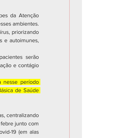
pes da Atenção 
sses ambientes. 
us, priorizando 
 e autoimunes, 
cientes serão 
ação e contágio 
 nesse período 
Básica de Saúde 
s, centralizando 
febre junto com 
ovid-19 (em alas 