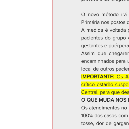
O novo método irá a
Primária nos postos 
A medida é voltada p
pacientes do grupo 
gestantes e puérperas
Assim que chegarem
encaminhados para um
local de outros pacie
IMPORTANTE:
 Os A
crítico estarão sus
Central, para que de
O QUE MUDA NOS 
Os atendimentos no 
100% dos casos com s
tosse, dor de gargant