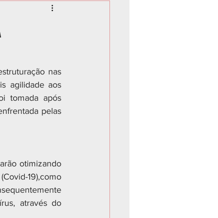
A
struturação nas 
s agilidade aos 
oi tomada após 
nfrentada pelas 
tarão otimizando 
Covid-19),como 
nsequentemente 
us, através do 