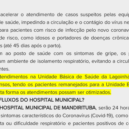
celerar o atendimento de casos suspeitos pelas equi
de saúde, impedindo a circulação e o contágio do vírus ne
ara pacientes com risco de infecção pelo novo coronavír
de risco, como idosos e portadores de doenças crônicas
 (até 45 dias após o parto).
 ao posto de saúde com os sintomas de gripe, os pa
 ambiente de isolamento respiratório, evitando a circul
ntes.
tendimentos na Unidade Básica de Saúde da Lagoinha
pensos, tendo os pacientes remanejados para a Unidade 
sta forma os atendimentos possam ser otimizados.
FLUXOS DO HOSPITAL MUNICIPAL?
HOSPITAL MUNICIPAL DE MANDIRITUBA
, serão 24 hora
intomas característicos do Coronavírus (Covid-19), como 
a ou dificuldade respiratório e pacientes positivos de c