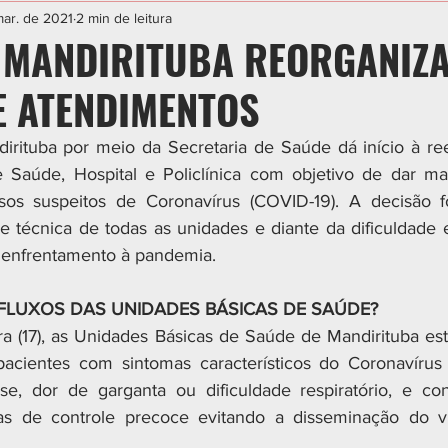
IAL
ESPORTE
CIDADES
POLÍTICA
mar. de 2021
2 min de leitura
 MANDIRITUBA REORGANIZ
E ATENDIMENTOS
rituba por meio da Secretaria de Saúde dá início à ree
 Saúde, Hospital e Policlínica com objetivo de dar mai
os suspeitos de Coronavírus (COVID-19). A decisão f
 técnica de todas as unidades e diante da dificuldade e
 enfrentamento à pandemia. 
FLUXOS DAS UNIDADES BÁSICAS DE SAÚDE?
ira (17), as Unidades Básicas de Saúde de Mandirituba es
acientes com sintomas característicos do Coronavírus (
se, dor de garganta ou dificuldade respiratório, e co
s de controle precoce evitando a disseminação do vír
.