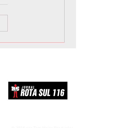
 inicia Campanha de
vacinação para crianças e
scentes