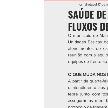
Categoria sem título
POLIC
jornalrotasul
17 de 
SAÚDE DE
FLUXOS D
O município de Mandi
Unidades Básicas de
atendimentos de cas
reunião com a equipe
equipes de frente ao
O QUE MUDA NOS 
A partir de quarta-fe
o atendimento aos p
febre junto com tos
assegurar as medida
protocolo de triagem